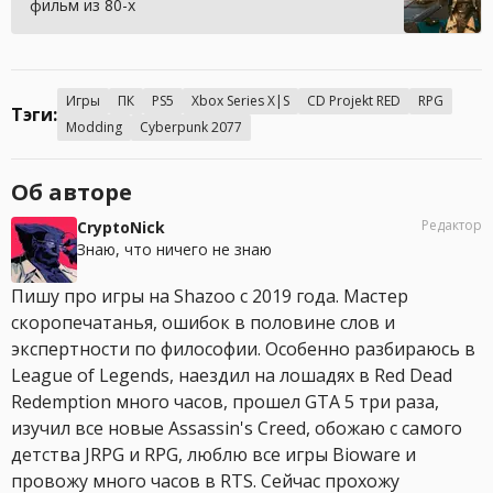
фильм из 80-х
Игры
ПК
PS5
Xbox Series X|S
CD Projekt RED
RPG
Тэги:
Modding
Cyberpunk 2077
Об авторе
Редактор
CryptoNick
Знаю, что ничего не знаю
Пишу про игры на Shazoo с 2019 года. Мастер
скоропечатанья, ошибок в половине слов и
экспертности по философии. Особенно разбираюсь в
League of Legends, наездил на лошадях в Red Dead
Redemption много часов, прошел GTA 5 три раза,
изучил все новые Assassin's Creed, обожаю с самого
детства JRPG и RPG, люблю все игры Bioware и
провожу много часов в RTS. Сейчас прохожу