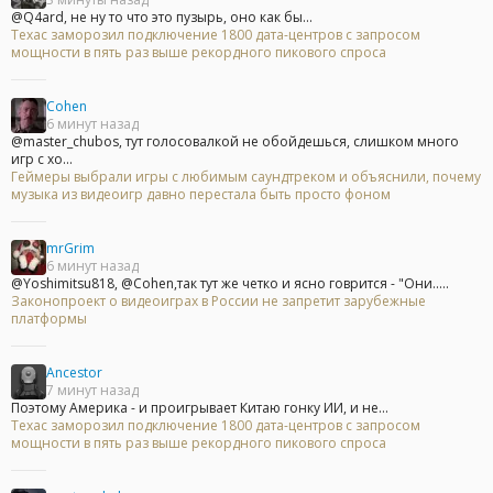
@Q4ard, не ну то что это пузырь, оно как бы...
Техас заморозил подключение 1800 дата-центров с запросом
мощности в пять раз выше рекордного пикового спроса
Cohen
6 минут назад
@master_chubos, тут голосовалкой не обойдешься, слишком много
игр с хо...
Геймеры выбрали игры с любимым саундтреком и объяснили, почему
музыка из видеоигр давно перестала быть просто фоном
mrGrim
6 минут назад
@Yoshimitsu818, @Cohen,так тут же четко и ясно говрится - "Они.....
Законопроект о видеоиграх в России не запретит зарубежные
платформы
Ancestor
7 минут назад
Поэтому Америка - и проигрывает Китаю гонку ИИ, и не...
Техас заморозил подключение 1800 дата-центров с запросом
мощности в пять раз выше рекордного пикового спроса