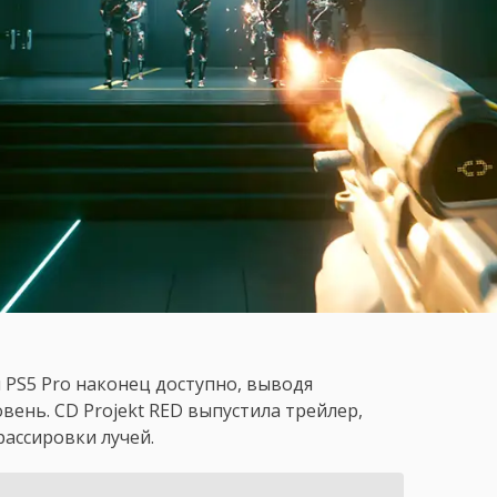
 PS5 Pro наконец доступно, выводя
вень. CD Projekt RED выпустила трейлер,
ассировки лучей.