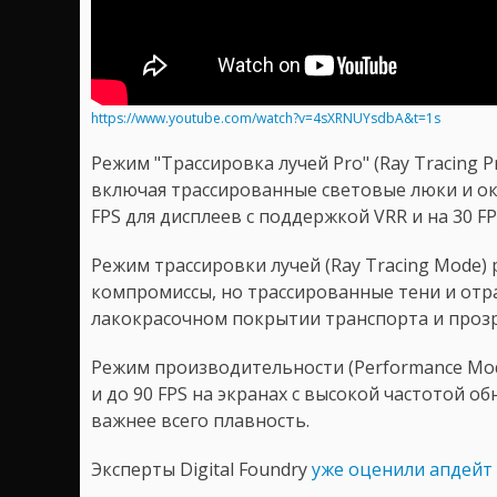
https://www.youtube.com/watch?v=4sXRNUYsdbA&t=1s
Режим "Трассировка лучей Pro" (Ray Tracing 
включая трассированные световые люки и ок
FPS для дисплеев с поддержкой VRR и на 30 FP
Режим трассировки лучей (Ray Tracing Mode) 
компромиссы, но трассированные тени и отр
лакокрасочном покрытии транспорта и прозр
Режим производительности (Performance Mod
и до 90 FPS на экранах с высокой частотой о
важнее всего плавность.
Эксперты Digital Foundry
уже оценили апдейт