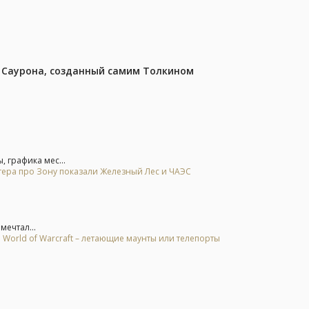
з Саурона, созданный самим Толкином
, графика мес...
тера про Зону показали Железный Лес и ЧАЭС
мечтал...
 World of Warcraft – летающие маунты или телепорты