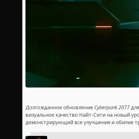
Долгожданное обновление
Cyberpunk 2077
для
визуальное качество Найт-Сити на новый уро
демонстрирующий все улучшения и обилие тр