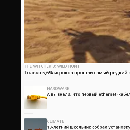
THE WITCHER 3: WILD HUNT
Только 5,6% игроков прошли самый редкий к
HARDWARE
А вы знали, что первый ethernet-каб
CLIMATE
13-летний школьник собрал установк