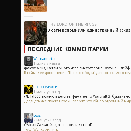
THE LORD OF THE RINGS
В сети вспомнили единственный эски
ПОСЛЕДНИЕ КОММЕНТАРИИ
Warnamestar
1 минуту назад
@alexx92rus, Та там много чего смехотворно. Жуткие шлейфы
В геймплее дополнения "Цена свободы" для того самого шу
POCCOMAXEP
1 минуту назад
@Bilal000, помню в детстве, фанатея по Warcraft 3, буквально 
Двадцать лет спустя игроки спорят, что убило огромный мир
Lexs
2 минуты назад
@VictorCaesar, Хах, а говорили лето! xD
Total War серия игр