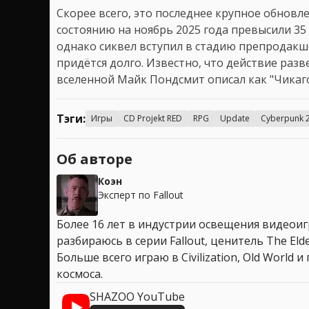
Скорее всего, это последнее крупное обновл
состоянию на ноябрь 2025 года превысили 35
однако сиквел вступил в стадию препродакше
придётся долго. Известно, что действие раз
вселенной Майк Пондсмит описал как "Чикаго
Тэги:
Игры
CD Projekt RED
RPG
Update
Cyberpunk 
Об авторе
Коэн
Эксперт по Fallout
Более 16 лет в индустрии освещения видеоигр
разбираюсь в серии Fallout, ценитель The Elder
Больше всего играю в Civilization, Old World
космоса.
SHAZOO YouTube