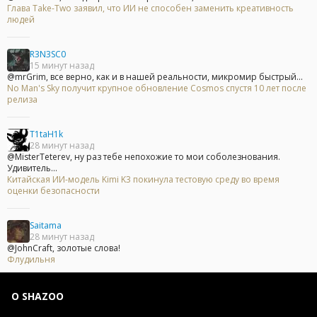
Глава Take-Two заявил, что ИИ не способен заменить креативность
людей
R3N3SC0
15 минут назад
@mrGrim, все верно, как и в нашей реальности, микромир быстрый...
No Man's Sky получит крупное обновление Cosmos спустя 10 лет после
релиза
T1taH1k
28 минут назад
@MisterTeterev, ну раз тебе непохожие то мои соболезнования.
Удивитель...
Китайская ИИ-модель Kimi K3 покинула тестовую среду во время
оценки безопасности
Saitama
28 минут назад
@JohnCraft, золотые слова!
Флудильня
О SHAZOO