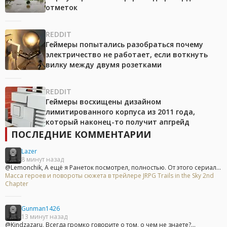
отметок
REDDIT
Геймеры попытались разобраться почему
электричество не работает, если воткнуть
вилку между двумя розетками
REDDIT
Геймеры восхищены дизайном
лимитированного корпуса из 2011 года,
который наконец-то получит апгрейд
ПОСЛЕДНИЕ КОММЕНТАРИИ
Lazer
8 минут назад
@Lemonchik, А ещё я Ранеток посмотрел, полностью. От этого сериал...
Масса героев и повороты сюжета в трейлере JRPG Trails in the Sky 2nd
Chapter
Gunman1426
13 минут назад
@Kindzazaru, Всегда громко говорите о том, о чем не знаете?...