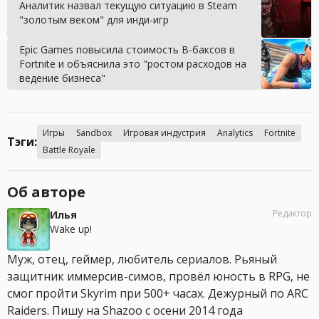
Аналитик назвал текущую ситуацию в Steam
"золотым веком" для инди-игр
Epic Games повысила стоимость В-баксов в
Fortnite и объяснила это "ростом расходов на
ведение бизнеса"
Игры
Sandbox
Игровая индустрия
Analytics
Fortnite
Тэги:
Battle Royale
Об авторе
Редактор
Илья
Wake up!
Муж, отец, геймер, любитель сериалов. Рьяный
защитник иммерсив-симов, провёл юность в RPG, не
смог пройти Skyrim при 500+ часах. Дежурный по ARC
Raiders. Пишу на Shazoo с осени 2014 года