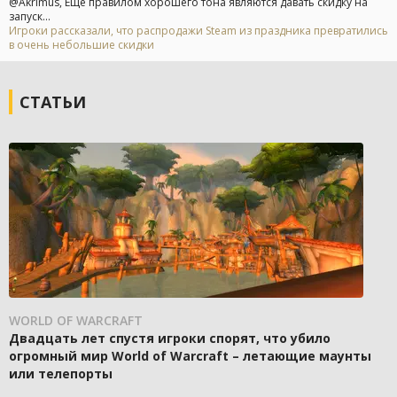
@Akrimus, Ещё правилом хорошего тона являются давать скидку на
запуск...
Игроки рассказали, что распродажи Steam из праздника превратились
в очень небольшие скидки
СТАТЬИ
WORLD OF WARCRAFT
Двадцать лет спустя игроки спорят, что убило
огромный мир World of Warcraft – летающие маунты
или телепорты