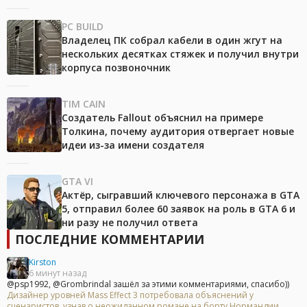
PC BUILD
Владелец ПК собрал кабели в один жгут на
нескольких десятках стяжек и получил внутри
корпуса позвоночник
TIM CAIN
Создатель Fallout объяснил на примере
Толкина, почему аудитория отвергает новые
идеи из-за имени создателя
GTA VI
Актёр, сыгравший ключевого персонажа в GTA
5, отправил более 60 заявок на роль в GTA 6 и
ни разу не получил ответа
ПОСЛЕДНИЕ КОММЕНТАРИИ
Kirston
6 минут назад
@psp1992, @Grombrindal зашёл за этими комментариями, спасибо))
Дизайнер уровней Mass Effect 3 потребовала объяснений у
сценаристов, узнав о неожиданном романе на борту Нормандии