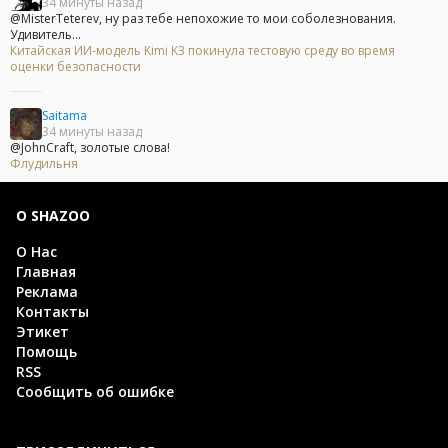
34 минуты назад
@MisterTeterev, ну раз тебе непохожие то мои соболезнования.
Удивитель...
Китайская ИИ-модель Kimi K3 покинула тестовую среду во время
оценки безопасности
Saitama
34 минуты назад
@JohnCraft, золотые слова!
Флудильня
О SHAZOO
О Нас
Главная
Реклама
Контакты
Этикет
Помощь
RSS
Сообщить об ошибке