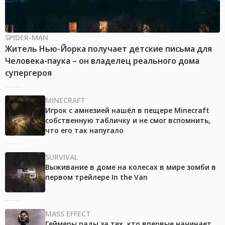
SPIDER-MAN
Житель Нью-Йорка получает детские письма для
Человека-паука – он владелец реального дома
супергероя
MINECRAFT
Игрок с амнезией нашёл в пещере Minecraft
собственную табличку и не смог вспомнить,
что его так напугало
SURVIVAL
Выживание в доме на колесах в мире зомби в
первом трейлере In the Van
MASS EFFECT
Геймеры рады за тех, кто впервые начинает