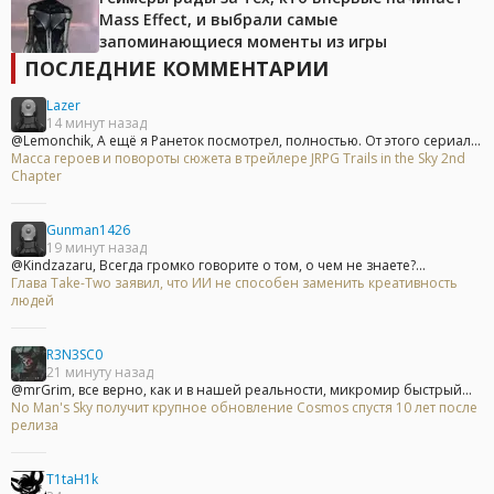
Mass Effect, и выбрали самые
запоминающиеся моменты из игры
ПОСЛЕДНИЕ КОММЕНТАРИИ
Lazer
14 минут назад
@Lemonchik, А ещё я Ранеток посмотрел, полностью. От этого сериал...
Масса героев и повороты сюжета в трейлере JRPG Trails in the Sky 2nd
Chapter
Gunman1426
19 минут назад
@Kindzazaru, Всегда громко говорите о том, о чем не знаете?...
Глава Take-Two заявил, что ИИ не способен заменить креативность
людей
R3N3SC0
21 минуту назад
@mrGrim, все верно, как и в нашей реальности, микромир быстрый...
No Man's Sky получит крупное обновление Cosmos спустя 10 лет после
релиза
T1taH1k