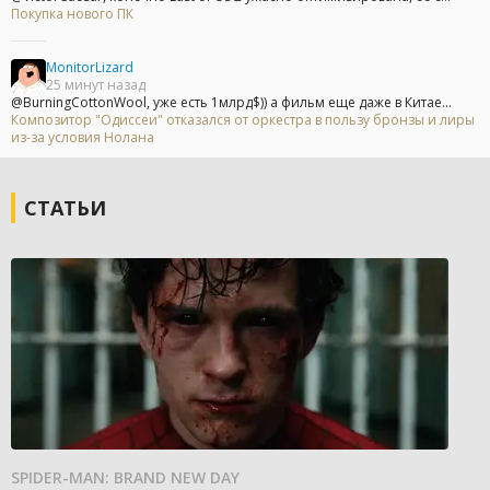
Покупка нового ПК
MonitorLizard
25 минут назад
@BurningCottonWool, уже есть 1млрд$)) а фильм еще даже в Китае...
Композитор "Одиссеи" отказался от оркестра в пользу бронзы и лиры
из-за условия Нолана
СТАТЬИ
SPIDER-MAN: BRAND NEW DAY