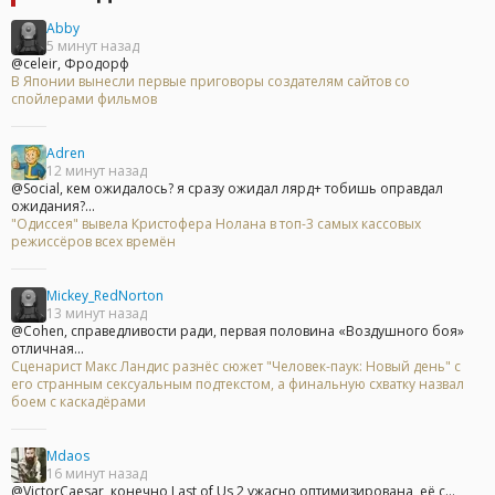
Abby
5 минут назад
@celeir, Фродорф
В Японии вынесли первые приговоры создателям сайтов со
спойлерами фильмов
Adren
12 минут назад
@Social, кем ожидалось? я сразу ожидал лярд+ тобишь оправдал
ожидания?...
"Одиссея" вывела Кристофера Нолана в топ-3 самых кассовых
режиссёров всех времён
Mickey_RedNorton
13 минут назад
@Cohen, справедливости ради, первая половина «Воздушного боя»
отличная...
Сценарист Макс Ландис разнёс сюжет "Человек-паук: Новый день" с
его странным сексуальным подтекстом, а финальную схватку назвал
боем с каскадёрами
Mdaos
16 минут назад
@VictorCaesar, конечно Last of Us 2 ужасно оптимизирована, её с...