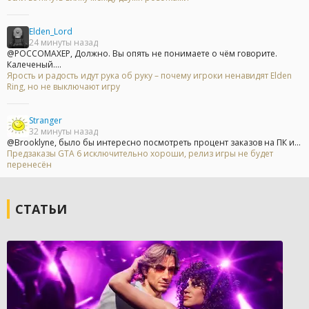
Elden_Lord
24 минуты назад
@POCCOMAXEP, Должно. Вы опять не понимаете о чём говорите.
Калеченый....
Ярость и радость идут рука об руку – почему игроки ненавидят Elden
Ring, но не выключают игру
Stranger
32 минуты назад
@Brooklyne, было бы интересно посмотреть процент заказов на ПК и...
Предзаказы GTA 6 исключительно хороши, релиз игры не будет
перенесён
СТАТЬИ