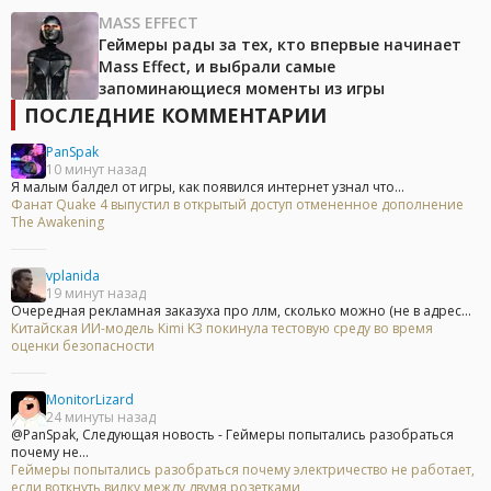
MASS EFFECT
Геймеры рады за тех, кто впервые начинает
Mass Effect, и выбрали самые
запоминающиеся моменты из игры
ПОСЛЕДНИЕ КОММЕНТАРИИ
PanSpak
10 минут назад
Я малым балдел от игры, как появился интернет узнал что...
Фанат Quake 4 выпустил в открытый доступ отмененное дополнение
The Awakening
vplanida
19 минут назад
Очередная рекламная заказуха про ллм, сколько можно (не в адрес...
Китайская ИИ-модель Kimi K3 покинула тестовую среду во время
оценки безопасности
MonitorLizard
24 минуты назад
@PanSpak, Следующая новость - Геймеры попытались разобраться
почему не...
Геймеры попытались разобраться почему электричество не работает,
если воткнуть вилку между двумя розетками