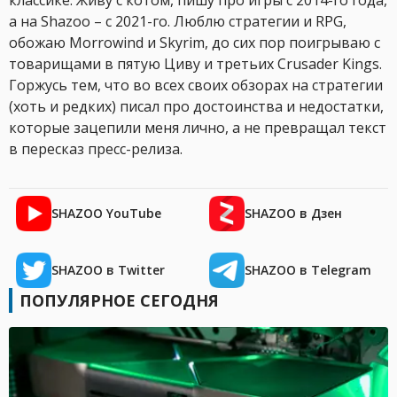
классике. Живу с котом, пишу про игры с 2014-го года,
а на Shazoo – с 2021-го. Люблю стратегии и RPG,
обожаю Morrowind и Skyrim, до сих пор поигрываю с
товарищами в пятую Циву и третьих Crusader Kings.
Горжусь тем, что во всех своих обзорах на стратегии
(хоть и редких) писал про достоинства и недостатки,
которые зацепили меня лично, а не превращал текст
в пересказ пресс-релиза.
SHAZOO YouTube
SHAZOO в Дзен
SHAZOO в Twitter
SHAZOO в Telegram
ПОПУЛЯРНОЕ СЕГОДНЯ