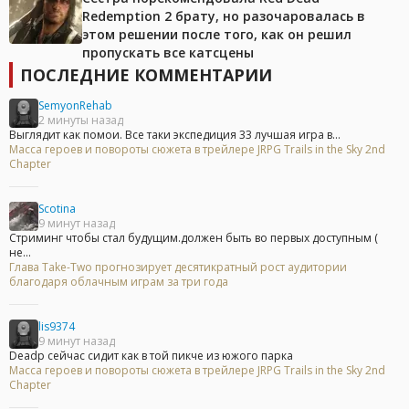
Redemption 2 брату, но разочаровалась в
этом решении после того, как он решил
пропускать все катсцены
ПОСЛЕДНИЕ КОММЕНТАРИИ
SemyonRehab
2 минуты назад
Выглядит как помои. Все таки экспедиция 33 лучшая игра в...
Масса героев и повороты сюжета в трейлере JRPG Trails in the Sky 2nd
Chapter
Scotina
9 минут назад
Стриминг чтобы стал будущим.должен быть во первых доступным (
не...
Глава Take-Two прогнозирует десятикратный рост аудитории
благодаря облачным играм за три года
lis9374
9 минут назад
Deadp сейчас сидит как в той пикче из южого парка
Масса героев и повороты сюжета в трейлере JRPG Trails in the Sky 2nd
Chapter