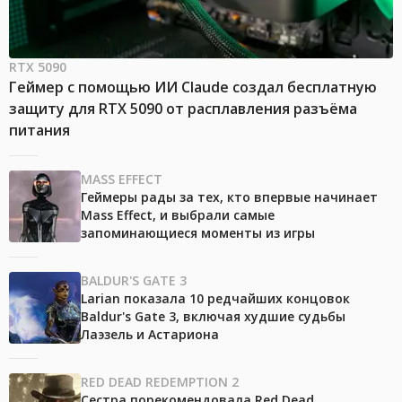
RTX 5090
Геймер с помощью ИИ Claude создал бесплатную
защиту для RTX 5090 от расплавления разъёма
питания
MASS EFFECT
Геймеры рады за тех, кто впервые начинает
Mass Effect, и выбрали самые
запоминающиеся моменты из игры
BALDUR'S GATE 3
Larian показала 10 редчайших концовок
Baldur's Gate 3, включая худшие судьбы
Лаэзель и Астариона
RED DEAD REDEMPTION 2
Сестра порекомендовала Red Dead