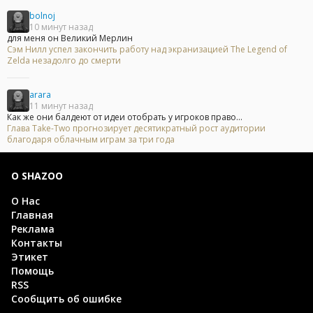
bolnoj
10 минут назад
для меня он Великий Мерлин
Сэм Нилл успел закончить работу над экранизацией The Legend of
Zelda незадолго до смерти
arara
11 минут назад
Как же они балдеют от идеи отобрать у игроков право...
Глава Take-Two прогнозирует десятикратный рост аудитории
благодаря облачным играм за три года
О SHAZOO
О Нас
Главная
Реклама
Контакты
Этикет
Помощь
RSS
Сообщить об ошибке