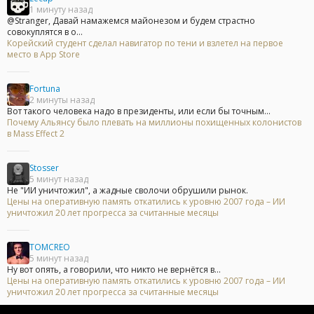
1 минуту назад
@Stranger, Давай намажемся майонезом и будем страстно
совокуплятся в о...
Корейский студент сделал навигатор по тени и взлетел на первое
место в App Store
Fortuna
2 минуты назад
Вот такого человека надо в президенты, или если бы точным...
Почему Альянсу было плевать на миллионы похищенных колонистов
в Mass Effect 2
Stosser
5 минут назад
Не "ИИ уничтожил", а жадные сволочи обрушили рынок.
Цены на оперативную память откатились к уровню 2007 года – ИИ
уничтожил 20 лет прогресса за считанные месяцы
TOMCREO
5 минут назад
Ну вот опять, а говорили, что никто не вернётся в...
Цены на оперативную память откатились к уровню 2007 года – ИИ
уничтожил 20 лет прогресса за считанные месяцы