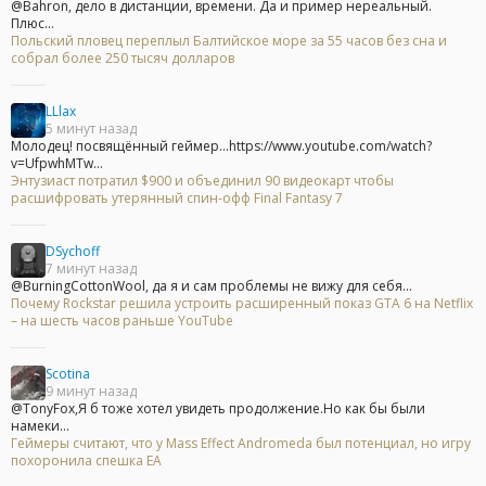
@Bahron, дело в дистанции, времени. Да и пример нереальный.
Плюс...
Польский пловец переплыл Балтийское море за 55 часов без сна и
собрал более 250 тысяч долларов
LLlax
5 минут назад
Молодец! посвящённый геймер...https://www.youtube.com/watch?
v=UfpwhMTw...
Энтузиаст потратил $900 и объединил 90 видеокарт чтобы
расшифровать утерянный спин-офф Final Fantasy 7
DSychoff
7 минут назад
@BurningCottonWool, да я и сам проблемы не вижу для себя...
Почему Rockstar решила устроить расширенный показ GTA 6 на Netflix
– на шесть часов раньше YouTube
Scotina
9 минут назад
@TonyFox,Я б тоже хотел увидеть продолжение.Но как бы были
намеки...
Геймеры считают, что у Mass Effect Andromeda был потенциал, но игру
похоронила спешка EA