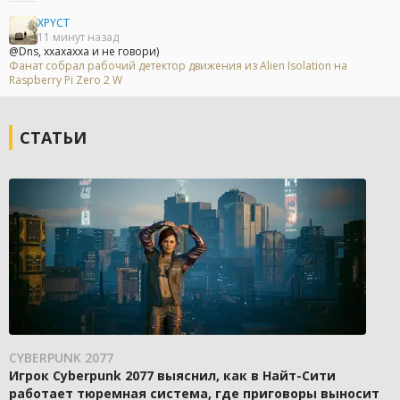
XPYCT
11 минут назад
@Dns, ххахахха и не говори)
Фанат собрал рабочий детектор движения из Alien Isolation на
Raspberry Pi Zero 2 W
СТАТЬИ
CYBERPUNK 2077
Игрок Cyberpunk 2077 выяснил, как в Найт-Сити
работает тюремная система, где приговоры выносит