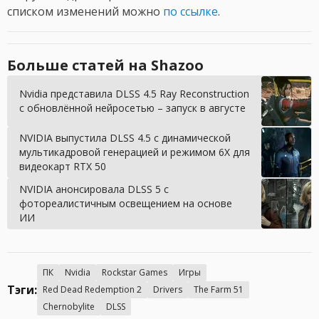
списком изменений можно
по ссылке
.
Больше статей на Shazoo
Nvidia представила DLSS 4.5 Ray Reconstruction
с обновлённой нейросетью – запуск в августе
NVIDIA выпустила DLSS 4.5 с динамической
мультикадровой генерацией и режимом 6X для
видеокарт RTX 50
NVIDIA анонсировала DLSS 5 с
фотореалистичным освещением на основе
ИИ
ПК
Nvidia
Rockstar Games
Игры
Тэги:
Red Dead Redemption 2
Drivers
The Farm 51
Chernobylite
DLSS