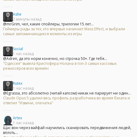
Ashe
2 минуты назад
@mrGrim, чел, какие спойлеры, трилогии 15 лет...
Геймеры рады за тех, кто впервые начинает Mass Effect, и выбрали
самые запоминающиеся моменты из игры
Social
1 час назад
@Adren, да это норм конечно, но строчка 50+. Где тебя...
"Одиссея" вывела Кристофера Нолана в топ-3 самых кассовых
режиссёров всех времён
Rutex
1 час назад
@Egrassa, это абсолютно (читай капсом) никак не парирует ни один...
Claude Opus 5 удалил весь профиль разработчика во время бэкапа и
ответил "Извини, опечатка"
Artex
1 час назад
Щас вон через вайфай научились сканировать передвижения людей,
вплоть...