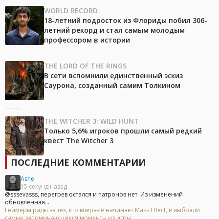
WORLD RECORD
18-летний подросток из Флориды побил 306-
летний рекорд и стал самым молодым
профессором в истории
THE LORD OF THE RINGS
В сети вспомнили единственный эскиз
Саурона, созданный самим Толкином
THE WITCHER 3: WILD HUNT
Только 5,6% игроков прошли самый редкий
квест The Witcher 3
ПОСЛЕДНИЕ КОММЕНТАРИИ
Ashe
15 секунд назад
@sssevasss, перегрев остался и патронов нет. Из изменений
обновленная...
Геймеры рады за тех, кто впервые начинает Mass Effect, и выбрали
самые запоминающиеся моменты из игры