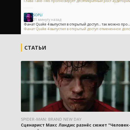
Глава Take-Two прогнозирует десятикратный рост аудитори
SOPLI
21 минуту назад
Фанат Quake 4 выпустил в открытый доступ... так можно про..
Фанат Quake 4 выпустил в открытый доступ отмененное доп
СТАТЬИ
SPIDER-MAN: BRAND NEW DAY
Сценарист Макс Ландис разнёс сюжет "Человек-