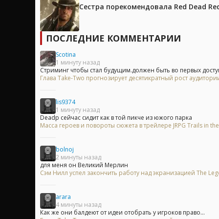
Сестра порекомендовала Red Dead Red
ПОСЛЕДНИЕ КОММЕНТАРИИ
Scotina
1 минуту назад
Стриминг чтобы стал будущим.должен быть во первых доступ
Глава Take-Two прогнозирует десятикратный рост аудитори
lis9374
1 минуту назад
Deadp сейчас сидит как в той пикче из южого парка
Масса героев и повороты сюжета в трейлере JRPG Trails in the
bolnoj
2 минуты назад
для меня он Великий Мерлин
Сэм Нилл успел закончить работу над экранизацией The Leg
arara
4 минуты назад
Как же они балдеют от идеи отобрать у игроков право...