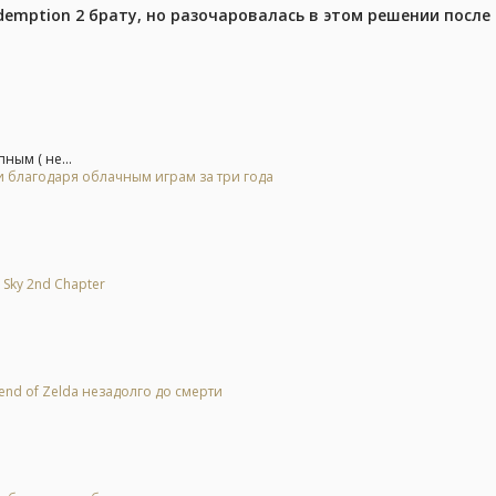
emption 2 брату, но разочаровалась в этом решении после 
ным ( не...
и благодаря облачным играм за три года
 Sky 2nd Chapter
end of Zelda незадолго до смерти