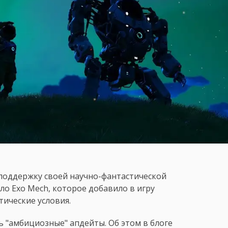
 поддержку своей научно-фантастической
ло Exo Mech, которое добавило в игру
тические условия.
ь "амбициозные" апдейты. Об этом в блоге