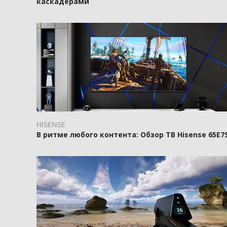
каскадёрами
HISENSE
В ритме любого контента: Обзор ТВ Hisense 65E7