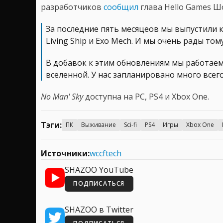
разработчиков
сообщил
глава Hello Games 
За последние пять месяцеов мы выпустили к
Living Ship и Exo Mech. И мы очень рады том
В добавок к этим обновлениям мы работае
вселенной. У нас запланировано много всего
No Man' Sky
доступна на PC, PS4 и Xbox One.
Тэги:
ПК
Выживание
Sci-fi
PS4
Игры
Xbox One
Источники:
wccftech
SHAZOO YouTube
ПОДПИСАТЬСЯ
SHAZOO в Twitter