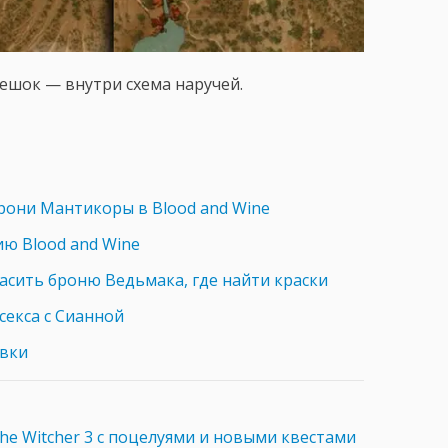
мешок — внутри схема наручей.
брони Мантикоры в Blood and Wine
ию Blood and Wine
расить броню Ведьмака, где найти краски
 секса с Сианной
овки
he Witcher 3 с поцелуями и новыми квестами