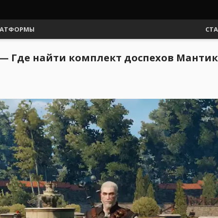
АТФОРМЫ
СТ
но — Где найти комплект доспехов Манти