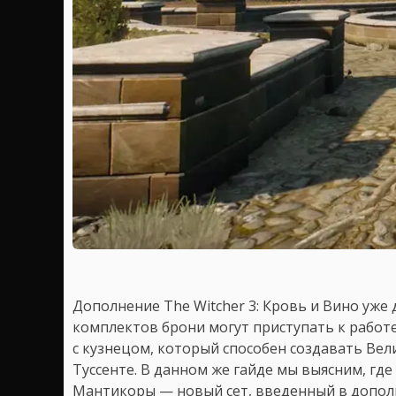
Дополнение The Witcher 3: Кровь и Вино уже 
комплектов брони могут приступать к работе
с кузнецом, который способен создавать Ве
Туссенте. В данном же гайде мы выясним, гд
Мантикоры — новый сет, введенный в допол