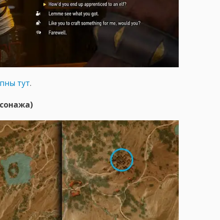
пны тут
.
сонажа)