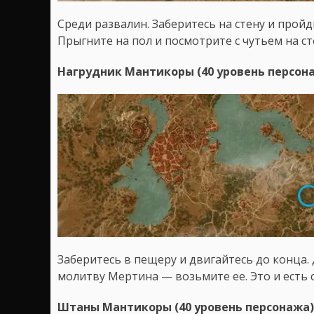
Среди развалин. Заберитесь на стену и прой
Прыгните на пол и посмотрите с чутьем на ст
Нагрудник Мантикоры (40 уровень персон
Заберитесь в пещеру и двигайтесь до конца.
молитву Мертина — возьмите ее. Это и есть 
Штаны Мантикоры (40 уровень персонажа)