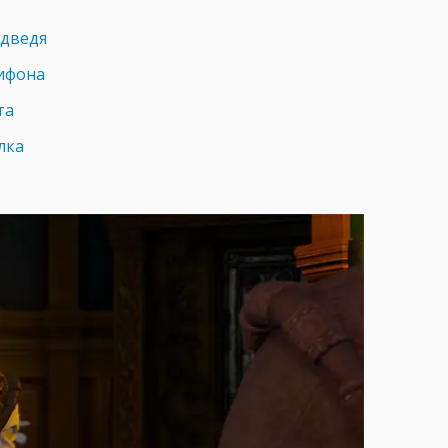
едведя
рифона
та
лка