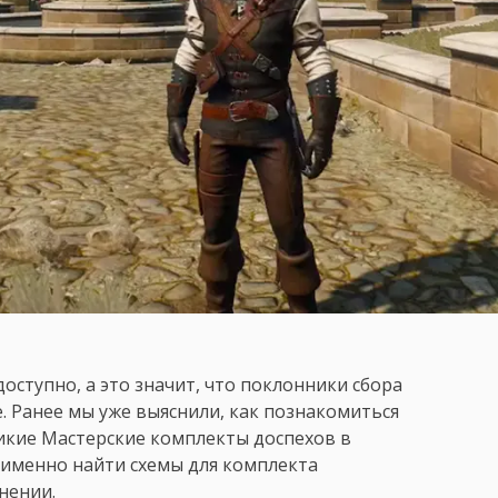
доступно, а это значит, что поклонники сбора
. Ранее мы уже выяснили, как познакомиться
ликие Мастерские комплекты доспехов в
е именно найти схемы для комплекта
нении.