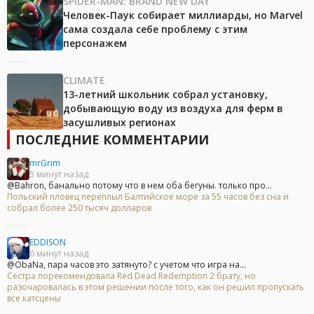
SPIDER-MAN: BRAND NEW DAY
Человек-Паук собирает миллиарды, но Marvel
сама создала себе проблему с этим
персонажем
CLIMATE
13-летний школьник собрал установку,
добывающую воду из воздуха для ферм в
засушливых регионах
ПОСЛЕДНИЕ КОММЕНТАРИИ
mrGrim
5 минут назад
@Bahron, банально потому что в нем оба бегуны. только про...
Польский пловец переплыл Балтийское море за 55 часов без сна и
собрал более 250 тысяч долларов
EDDISON
6 минут назад
@ObaNa, пара часов это затянуто? с учетом что игра на...
Сестра порекомендовала Red Dead Redemption 2 брату, но
разочаровалась в этом решении после того, как он решил пропускать
все катсцены