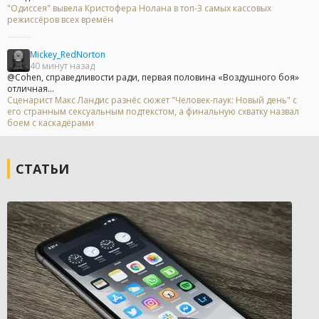
"Одиссея" вывела Кристофера Нолана в топ-3 самых кассовых
режиссёров всех времён
Mickey_RedNorton
40 минут назад
@Cohen, справедливости ради, первая половина «Воздушного боя»
отличная...
Сценарист Макс Ландис разнёс сюжет "Человек-паук: Новый день" с
его странным сексуальным подтекстом, а финальную схватку назвал
боем с каскадёрами
СТАТЬИ