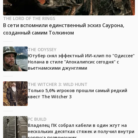
THE LORD OF THE RINGS
В сети вспомнили единственный эскиз Саурона,
созданный самим Толкином
THE ODYSSEY
Ютубер снял эффектный ИИ-клип по "Одиссее"
Нолана в стиле "Апокалипсис сегодня" с
вьетнамскими джунглями
THE WITCHER 3: WILD HUNT
Только 5,6% игроков прошли самый редкий
квест The Witcher 3
PC BUILD
Владелец ПК собрал кабели в один жгут на
нескольких десятках стяжек и получил внутри
корпуса позвоночник