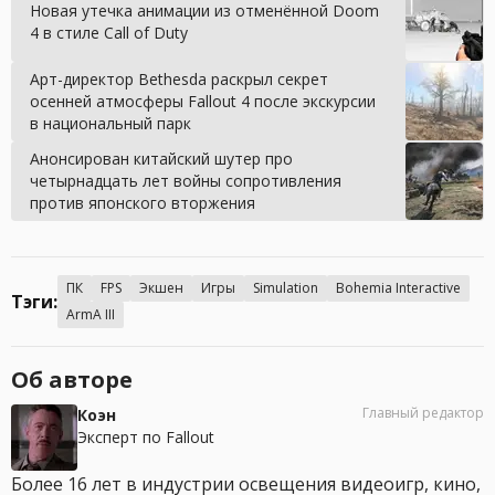
Новая утечка анимации из отменённой Doom
4 в стиле Call of Duty
Арт-директор Bethesda раскрыл секрет
осенней атмосферы Fallout 4 после экскурсии
в национальный парк
Анонсирован китайский шутер про
четырнадцать лет войны сопротивления
против японского вторжения
ПК
FPS
Экшен
Игры
Simulation
Bohemia Interactive
Тэги:
ArmA III
Об авторе
Главный редактор
Коэн
Эксперт по Fallout
Более 16 лет в индустрии освещения видеоигр, кино,