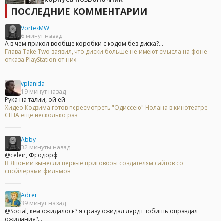
ПОСЛЕДНИЕ КОММЕНТАРИИ
VortexMW
6 минут назад
А в чем прикол вообще коробки с кодом без диска?...
Глава Take-Two заявил, что диски больше не имеют смысла на фоне
отказа PlayStation от них
vplanida
19 минут назад
Рука на талии, ой ей
Хидео Кодзима готов пересмотреть "Одиссею" Нолана в кинотеатре
США еще несколько раз
Abby
32 минуты назад
@celeir, Фродорф
В Японии вынесли первые приговоры создателям сайтов со
спойлерами фильмов
Adren
39 минут назад
@Social, кем ожидалось? я сразу ожидал лярд+ тобишь оправдал
ожидания?...