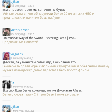
djikun
48 секунд назад
кхм... проверять это мы конечно не будем
Учёные считают, что обнаружили более 20 гигантских НЛО и
предположили наличие базы на Луне
VictorCaesar
49 секунд назад
Onimusha: Way of the Sword - Severing Fates | PS5...
Предложение новостей
VirgoFox
1 минуту назад
@Adren, да у меня там сотни игр, в основном это...
Геймеры выбрали игры с любимым саундтреком и объяснили, почему
музыка из видеоигр давно перестала быть просто фоном
fla
1 минуту назад
@zecup, Если бы не команда, тот же Джонатан Айв и...
Denuvo снова пала – Crimson Desert тоже взломали
djikun
4 минуты назад