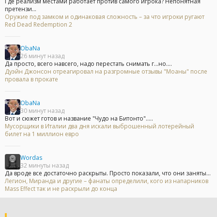
Где реализм местами работает против самого игрока? Непонятная
претензи...
Оружие под замком и одинаковая сложность – за что игроки ругают
Red Dead Redemption 2
ObaNa
26 минут назад
Да просто, всего навсего, надо перестать снимать г...но....
Дуэйн Джонсон отреагировал на разгромные отзывы "Моаны" после
провала в прокате
ObaNa
30 минут назад
Вот и сюжет готов и название "Чудо на Битонто".....
Мусорщики в Италии два дня искали выброшенный лотерейный
билет на 1 миллион евро
Wordas
32 минуты назад
Да вроде все достаточно раскрыты. Просто показали, что они заняты...
Легион, Миранда и другие – фанаты определили, кого из напарников
Mass Effect так и не раскрыли до конца