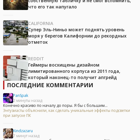
собственную табличку и не смог вспомнить,
что его так напугало
CALIFORNIA
Супер Эль-Ниньо может поднять уровень
моря у берегов Калифорнии до рекордных
отметок
REDDIT
Геймеры восхищены дизайном
лимитированного корпуса из 2011 года,
который наконец-то получит апгрейд
ПОСЛЕДНИЕ КОММЕНТАРИИ
PanSpak
2 минуты назад
Конечно красиво по началу до поры. Я бы с большим...
Энтузиасты объяснили, как сделать уникальные эффекты подсветки
при запуске ПК
Kindzazaru
7 минут назад