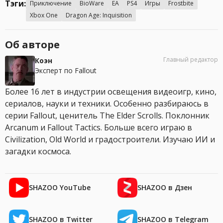
Тэги:
Приключение
BioWare
EA
PS4
Игры
Frostbite
Xbox One
Dragon Age: Inquisition
Об авторе
Главный редактор
Коэн
Эксперт по Fallout
Более 16 лет в индустрии освещения видеоигр, кино,
сериалов, науки и техники. Особенно разбираюсь в
серии Fallout, ценитель The Elder Scrolls. Поклонник
Arcanum и Fallout Tactics. Больше всего играю в
Civilization, Old World и градостроители. Изучаю ИИ и
загадки космоса.
SHAZOO YouTube
SHAZOO в Дзен
SHAZOO в Twitter
SHAZOO в Telegram