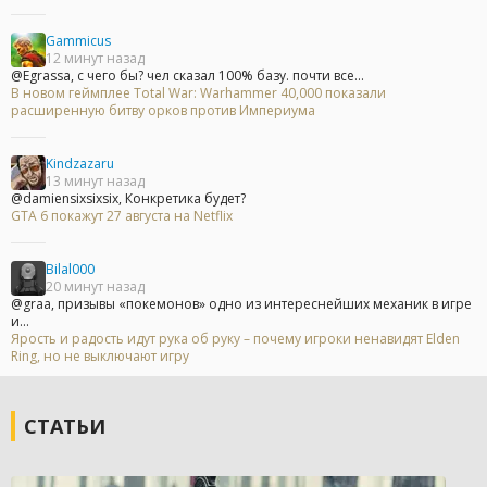
Gammicus
12 минут назад
@Egrassa, с чего бы? чел сказал 100% базу. почти все...
В новом геймплее Total War: Warhammer 40,000 показали
расширенную битву орков против Империума
Kindzazaru
13 минут назад
@damiensixsixsix, Конкретика будет?
GTA 6 покажут 27 августа на Netflix
Bilal000
20 минут назад
@graa, призывы «покемонов» одно из интереснейших механик в игре
и...
Ярость и радость идут рука об руку – почему игроки ненавидят Elden
Ring, но не выключают игру
СТАТЬИ