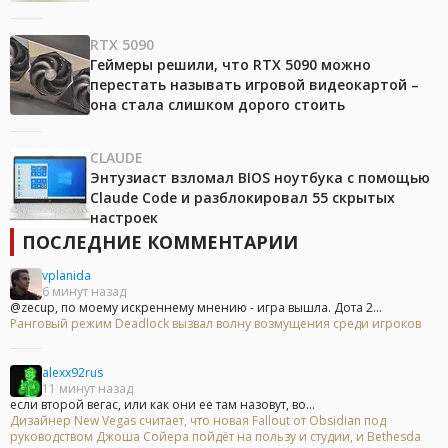
RTX 5090
Геймеры решили, что RTX 5090 можно
перестать называть игровой видеокартой –
она стала слишком дорого стоить
CLAUDE
Энтузиаст взломал BIOS ноутбука с помощью
Claude Code и разблокировал 55 скрытых
настроек
ПОСЛЕДНИЕ КОММЕНТАРИИ
vplanida
6 минут назад
@zecup, по моему искреннему мнению - игра вышла. Дота 2...
Ранговый режим Deadlock вызвал волну возмущения среди игроков
alexx92rus
11 минут назад
если второй вегас, или как они ее там назовут, во...
Дизайнер New Vegas считает, что новая Fallout от Obsidian под
руководством Джоша Сойера пойдёт на пользу и студии, и Bethesda