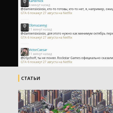
Karternick
8 минут назад
@damiensixsixsix, кто-то готовы, кто-то нет, я, например, ожи
GTA 6 покажут 27 августа на Netflix
Obmazannyj
11 минут назад
@damiensixsixsix, для этого нужно как минимум октябрь пер
GTA 6 покажут 27 августа на Netflix
VictorCaesar
11 минут назад
@DSychoff, ты не понял. Rockstar Games официально сказали, 
GTA 6 покажут 27 августа на Netflix
СТАТЬИ