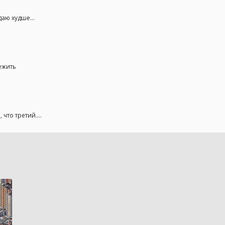
даю худше...
ежить
что третий....