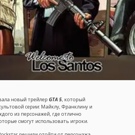
вала новый трейлер
GTA 5
, который
ультовой серии: Майклу, Франклину и
ждого из персонажей, где отлично
оторые смогут использовать игроки.
 Rockstar решили отойти от персонажа