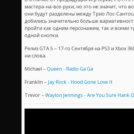
мастера-на-все-руки, но это не значит, что 
они будут разделены между Трио Лос-Сантос
добились значительно больше вариативности
пройти как одним персонажем, так и всеми 
одной кнопки.
Релиз GTA 5 – 17-го Сентября на PS3 и Xbox 36
ни слова.
Michael –
Queen - Radio Ga Ga
Franklin –
Jay Rock - Hood Gone Love It
Trevor –
Waylon Jennings - Are You Sure Hank D