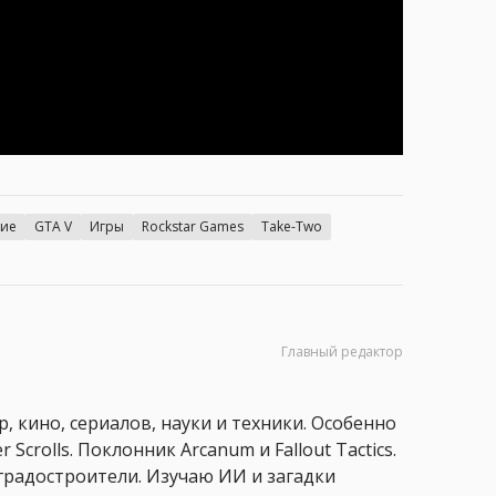
ие
GTA V
Игры
Rockstar Games
Take-Two
Главный редактор
, кино, сериалов, науки и техники. Особенно
 Scrolls. Поклонник Arcanum и Fallout Tactics.
 и градостроители. Изучаю ИИ и загадки