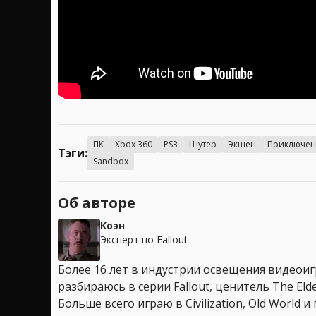
ПК
Xbox 360
PS3
Шутер
Экшен
Приключен
Тэги:
Sandbox
Об авторе
Коэн
Эксперт по Fallout
Более 16 лет в индустрии освещения видеоигр
разбираюсь в серии Fallout, ценитель The Elder
Больше всего играю в Civilization, Old World