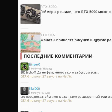
RTX 5090
Геймеры решили, что RTX 5090 можно 
TOLKIEN
Фанаты приносят рисунки и другие р
ПОСЛЕДНИЕ КОММЕНТАРИИ
Stinger0
2 минуты назад
@DSychoff, Да не факт, много у кого за бугром есть...
GTA 6 покажут 27 августа на Netflix
Bilal000
5 минут назад
сто проц показ геймплея. может даже расширенный. или сна
GTA 6 покажут 27 августа на Netflix