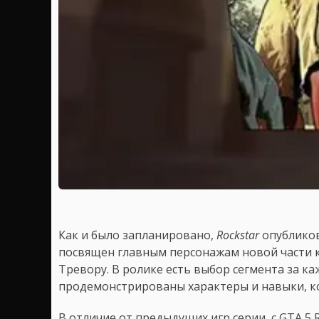
Как и было запланировано,
Rockstar
опублико
посвящен главным персонажам новой части к
Тревору. В ролике есть выбор сегмента за ка
продемонстрированы характеры и навыки, к
В отличие от предыдущих игр серии, с GTA 5