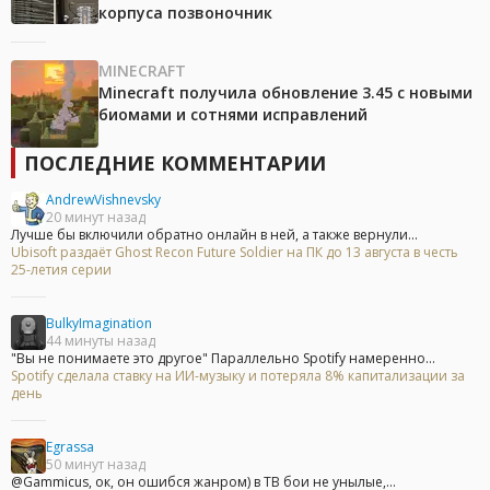
корпуса позвоночник
MINECRAFT
Minecraft получила обновление 3.45 с новыми
биомами и сотнями исправлений
ПОСЛЕДНИЕ КОММЕНТАРИИ
AndrewVishnevsky
20 минут назад
Лучше бы включили обратно онлайн в ней, а также вернули...
Ubisoft раздаёт Ghost Recon Future Soldier на ПК до 13 августа в честь
25-летия серии
BulkyImagination
44 минуты назад
"Вы не понимаете это другое" Параллельно Spotify намеренно...
Spotify сделала ставку на ИИ-музыку и потеряла 8% капитализации за
день
Egrassa
50 минут назад
@Gammicus, ок, он ошибся жанром) в ТВ бои не унылые,...