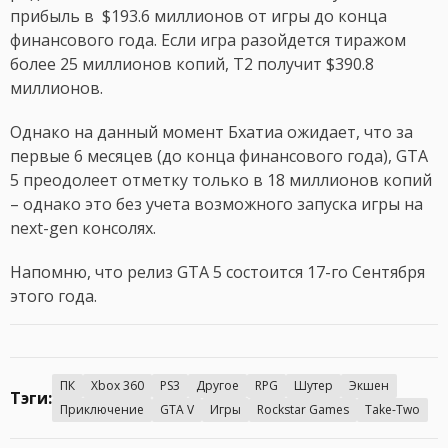
прибыль в $193.6 миллионов от игры до конца
финансового года. Если игра разойдется тиражом
более 25 миллионов копий, T2 получит $390.8
миллионов.
Однако на данный момент Бхатиа ожидает, что за
первые 6 месяцев (до конца финансового года), GTA
5 преодолеет отметку только в 18 миллионов копий
– однако это без учета возможного запуска игры на
next-gen консолях.
Напомню, что релиз GTA 5 состоится 17-го Сентября
этого года.
ПК
Xbox 360
PS3
Другое
RPG
Шутер
Экшен
Тэги:
Приключение
GTA V
Игры
Rockstar Games
Take-Two