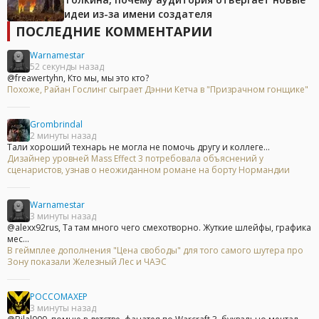
идеи из-за имени создателя
ПОСЛЕДНИЕ КОММЕНТАРИИ
Warnamestar
52 секунды назад
@freawertyhn, Кто мы, мы это кто?
Похоже, Райан Гослинг сыграет Дэнни Кетча в "Призрачном гонщике"
Grombrindal
2 минуты назад
Тали хороший технарь не могла не помочь другу и коллеге...
Дизайнер уровней Mass Effect 3 потребовала объяснений у
сценаристов, узнав о неожиданном романе на борту Нормандии
Warnamestar
3 минуты назад
@alexx92rus, Та там много чего смехотворно. Жуткие шлейфы, графика
мес...
В геймплее дополнения "Цена свободы" для того самого шутера про
Зону показали Железный Лес и ЧАЭС
POCCOMAXEP
3 минуты назад