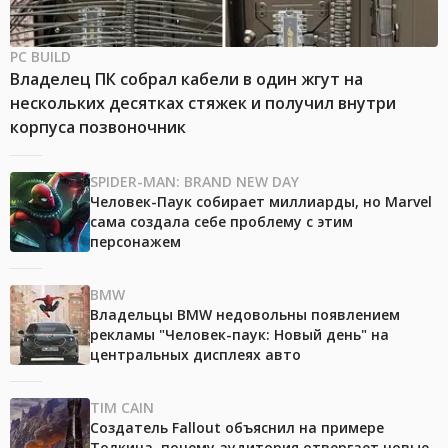
PC BUILD
Владелец ПК собрал кабели в один жгут на
нескольких десятках стяжек и получил внутри
корпуса позвоночник
SPIDER-MAN: BRAND NEW DAY
Человек-Паук собирает миллиарды, но Marvel
сама создала себе проблему с этим
персонажем
BMW
Владельцы BMW недовольны появлением
рекламы "Человек-паук: Новый день" на
центральных дисплеях авто
TIM CAIN
Создатель Fallout объяснил на примере
Толкина, почему аудитория отвергает новые