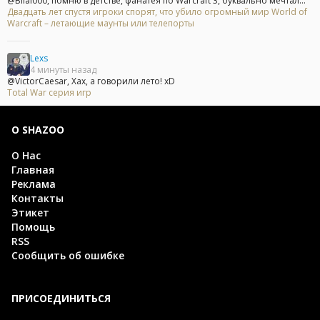
@Bilal000, помню в детстве, фанатея по Warcraft 3, буквально мечтал...
Двадцать лет спустя игроки спорят, что убило огромный мир World of
Warcraft – летающие маунты или телепорты
Lexs
4 минуты назад
@VictorCaesar, Хах, а говорили лето! xD
Total War серия игр
О SHAZOO
О Нас
Главная
Реклама
Контакты
Этикет
Помощь
RSS
Сообщить об ошибке
ПРИСОЕДИНИТЬСЯ