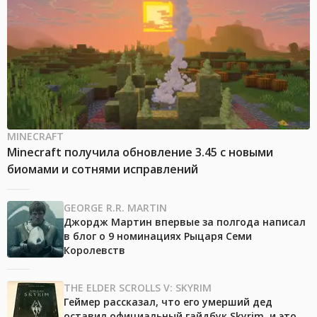
MINECRAFT
Minecraft получила обновление 3.45 с новыми
биомами и сотнями исправлений
GEORGE R.R. MARTIN
Джордж Мартин впервые за полгода написал
в блог о 9 номинациях Рыцаря Семи
Королевств
THE ELDER SCROLLS V: SKYRIM
Геймер рассказал, что его умерший дед
оставил официальный гайдбук Skyrim, и это