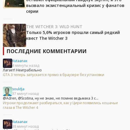
вызвало экзистенциальный кризис у фанатов
серии
THE WITCHER 3: WILD HUNT
Только 5,6% игроков прошли самый редкий
квест The Witcher 3
ПОСЛЕДНИЕ КОММЕНТАРИИ
Kutaanax
4 минуты назад
Лагает! Неиграбельно
GTA 3 теперь запускается прямо в браузере без установки
souldja
37 минут назад
@Adren, @Scotina, ну не знаю, не помню ведьмака 3 с...
Игроки продолжают разбираться, как у Цири появились кошачьи
глаза в The Witcher 4
Kutaanax
38 минут назад