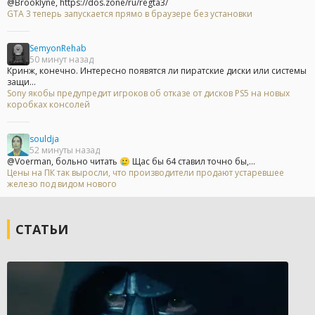
@Brooklyne, https://dos.zone/ru/regta3/
GTA 3 теперь запускается прямо в браузере без установки
SemyonRehab
50 минут назад
Кринж, конечно. Интересно появятся ли пиратские диски или системы
защи...
Sony якобы предупредит игроков об отказе от дисков PS5 на новых
коробках консолей
souldja
52 минуты назад
@Voerman, больно читать 🥲 Щас бы 64 ставил точно бы,...
Цены на ПК так выросли, что производители продают устаревшее
железо под видом нового
СТАТЬИ