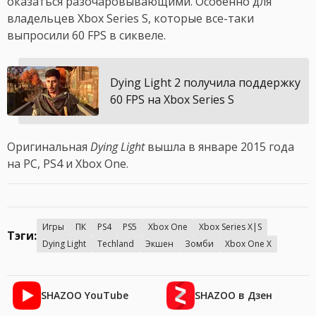
оказаться разочаровывающими. Особенно для
владельцев Xbox Series S, которые все-таки
выпросили 60 FPS в сиквеле.
Dying Light 2 получила поддержку
60 FPS на Xbox Series S
Оригинальная
Dying Light
вышла в январе 2015 года
на PC, PS4 и Xbox One.
Игры
ПК
PS4
PS5
Xbox One
Xbox Series X|S
Тэги:
Dying Light
Techland
Экшен
Зомби
Xbox One X
SHAZOO YouTube
SHAZOO в Дзен