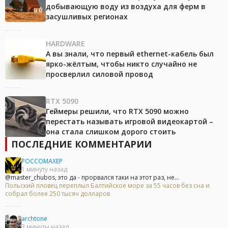
добывающую воду из воздуха для ферм в
засушливых регионах
HARDWARE
А вы знали, что первый ethernet-кабель был
ярко-жёлтым, чтобы никто случайно не
просверлил силовой провод
RTX 5090
Геймеры решили, что RTX 5090 можно
перестать называть игровой видеокартой –
она стала слишком дорого стоить
ПОСЛЕДНИЕ КОММЕНТАРИИ
POCCOMAXEP
1 минуту назад
@master_chubos, это да - прорвался таки на этот раз, не...
Польский пловец переплыл Балтийское море за 55 часов без сна и
собрал более 250 тысяч долларов
archtone
3 минуты назад