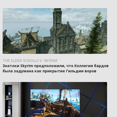
THE ELDER SCROLLS V: SKYRIM
Знатоки Skyrim предположили, что Коллегия бардов
была задумана как прикрытие Гильдии воров