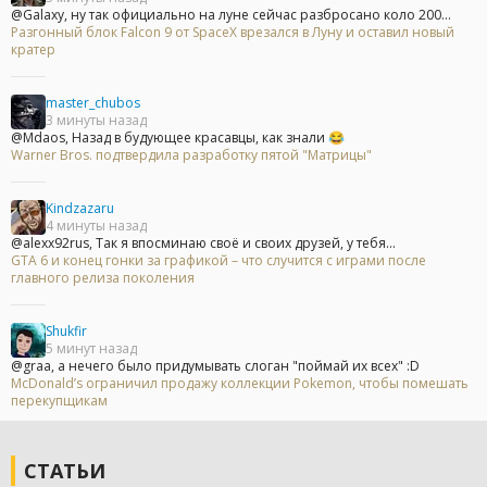
@Galaxy, ну так официально на луне сейчас разбросано коло 200...
Разгонный блок Falcon 9 от SpaceX врезался в Луну и оставил новый
кратер
master_chubos
3 минуты назад
@Mdaos, Назад в будующее красавцы, как знали 😂
Warner Bros. подтвердила разработку пятой "Матрицы"
Kindzazaru
4 минуты назад
@alexx92rus, Так я впосминаю своё и своих друзей, у тебя...
GTA 6 и конец гонки за графикой – что случится с играми после
главного релиза поколения
Shukfir
5 минут назад
@graa, а нечего было придумывать слоган "поймай их всех" :D
McDonald’s ограничил продажу коллекции Pokemon, чтобы помешать
перекупщикам
СТАТЬИ