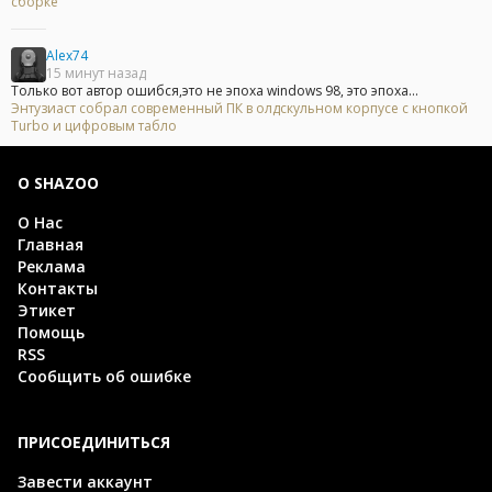
сборке
Alex74
15 минут назад
Только вот автор ошибся,это не эпоха windows 98, это эпоха...
Энтузиаст собрал современный ПК в олдскульном корпусе с кнопкой
Turbo и цифровым табло
О SHAZOO
О Нас
Главная
Реклама
Контакты
Этикет
Помощь
RSS
Сообщить об ошибке
ПРИСОЕДИНИТЬСЯ
Завести аккаунт