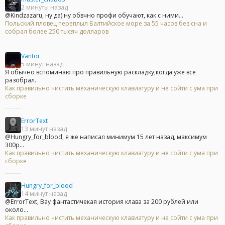
2 минуты назад
@Kindzazaru, ну да) ну обвчно профи обучают, как с ними...
Польский пловец переплыл Балтийское море за 55 часов без сна и
собрал более 250 тысяч долларов
Vantor
5 минут назад
Я обычно вспоминаю про правильную раскладку,когда уже все
разобрал.
Как правильно чистить механическую клавиатуру и не сойти с ума при
сборке
ErrorText
13 минут назад
@Hungry_for_blood, я же написал минимум 15 лет назад, максимум
300р...
Как правильно чистить механическую клавиатуру и не сойти с ума при
сборке
Hungry_for_blood
14 минут назад
@ErrorText, Вау фантастичекая история клава за 200 рублей или
около...
Как правильно чистить механическую клавиатуру и не сойти с ума при