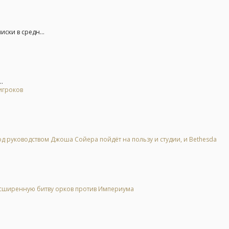
ски в средн...
.
игроков
 под руководством Джоша Сойера пойдёт на пользу и студии, и Bethesda
расширенную битву орков против Империума