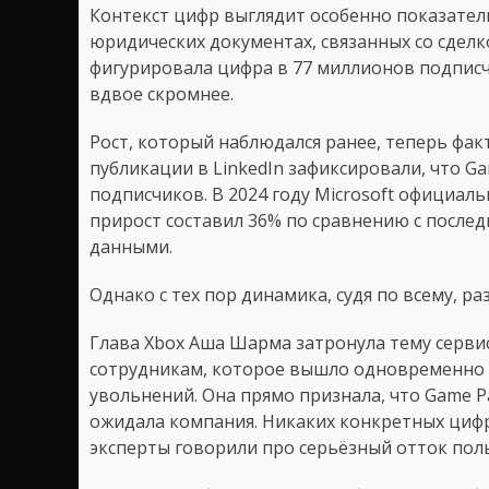
Контекст цифр выглядит особенно показател
юридических документах, связанных со сделко
фигурировала цифра в 77 миллионов подписчи
вдвое скромнее.
Рост, который наблюдался ранее, теперь факт
публикации в LinkedIn зафиксировали, что G
подписчиков. В 2024 году Microsoft официаль
прирост составил 36% по сравнению с посл
данными.
Однако с тех пор динамика, судя по всему, р
Глава Xbox Аша Шарма затронула тему серви
сотрудникам, которое вышло одновременно 
увольнений. Она прямо признала, что Game P
ожидала компания. Никаких конкретных цифр
эксперты говорили про серьёзный отток пол