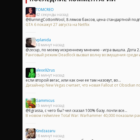
TOMCREO
42 секунды назад
@BurningCottonWool, 8 лямов баксов, цена стандартной подпи
GTA 6 покажут 27 августа на Netflix
vplanida
10 минут назад
@zecup, по моему искреннему мнению - игра вышла. Дота 2..
Ранговый режим Deadlock вызвал волну возмущения среди 
alexx92rus
15 минут назад
если второй вегас, или как они ее там назовут, во...
Дизайнер New Vegas считает, что новая Fallout от Obsidian
Gammicus
15 минут назад
@Egrassa, с чего бы? чел сказал 100% базу. почти все...
В новом геймплее Total War: Warhammer 40,000 показали 
Kindzazaru
16 минут назад