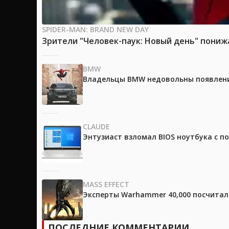
SPIDER-MAN: BRAND NEW DAY
Зрители "Человек-паук: Новый день" пони
BMW
Владельцы BMW недовольны появление
CLAUDE
Энтузиаст взломал BIOS ноутбука с п
MASS EFFECT
Эксперты Warhammer 40,000 посчитали
ПОСЛЕДНИЕ КОММЕНТАРИИ