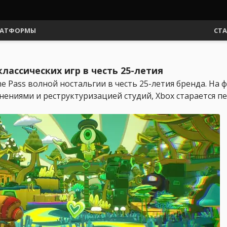
АТФОРМЫ
СТ
лассических игр в честь 25-летия
 Pass волной ностальгии в честь 25-летия бренда. На 
ениями и реструктуризацией студий, Xbox старается п