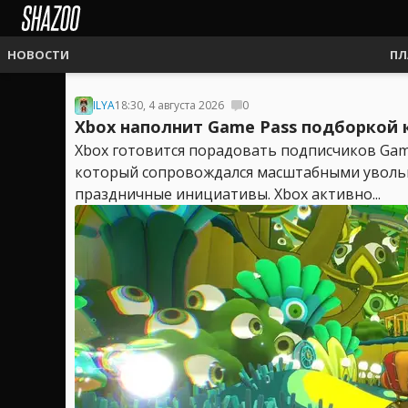
НОВОСТИ
ПЛ
ILYA
18:30, 4 августа 2026
0
Xbox наполнит Game Pass подборкой к
Xbox готовится порадовать подписчиков Game
который сопровождался масштабными увольн
праздничные инициативы. Xbox активно...