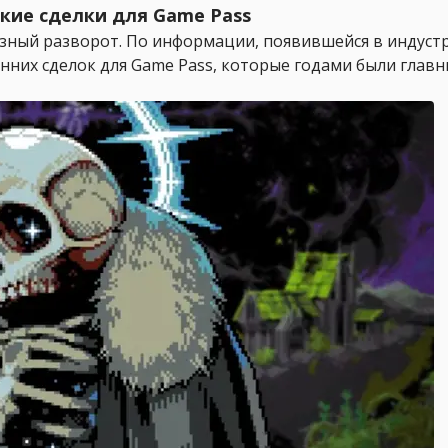
ские сделки для Game Pass
ьёзный разворот. По информации, появившейся в индустр
нних сделок для Game Pass, которые годами были глав