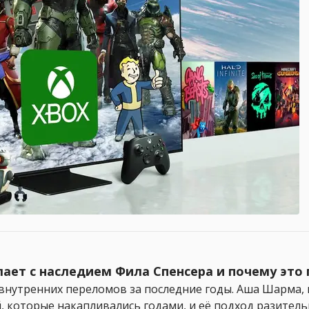
ает с наследием Фила Спенсера и почему это
внутренних переломов за последние годы. Аша Шарма, 
 которые накапливались годами, и её подход разительн