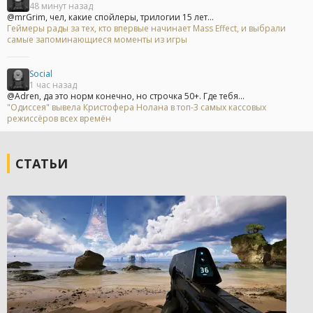
48 минут назад
@mrGrim, чел, какие спойлеры, трилогии 15 лет...
Геймеры рады за тех, кто впервые начинает Mass Effect, и выбрали
самые запоминающиеся моменты из игры
Social
1 час назад
@Adren, да это норм конечно, но строчка 50+. Где тебя...
"Одиссея" вывела Кристофера Нолана в топ-3 самых кассовых
режиссёров всех времён
СТАТЬИ