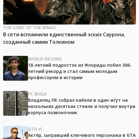
THE LORD OF THE RINGS
В сети вспомнили единственный эскиз Саурона,
созданный самим Толкином
WORLD RECORD
18-летний подросток из Флориды побил 306-
летний рекорд и стал самым молодым
профессором в истории
PC BUILD
Владелец ПК собрал кабели в один жгут на
нескольких десятках стяжек и получил внутри
корпуса позвоночник
GTA VI
Актёр, сыгравший ключевого персонажа в GTA