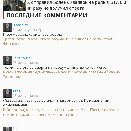
5, отправил более 60 заявок на роль в GTA 6 и
ни разу не получил ответа
ПОСЛЕДНИЕ КОММЕНТАРИИ
Frostislav
21 минуту назад
И всё же жаль, сериал был хорош.
Третий сезон "Охотника за разумом" не вышел из-за занятости
Финчера
Barsikpura
26 минут назад
Толкин вплоть до смерти не продумал мир до конца, чего...
В сети вспомнили единственный эскиз Саурона, созданный самим
Толкином
Ashe
46 минут назад
@sssevasss, перегрев остался и патронов нет. Из изменений
обновленная...
Геймеры рады за тех, кто впервые начинает Mass Effect, и выбрали
самые запоминающиеся моменты из игры
Ashe