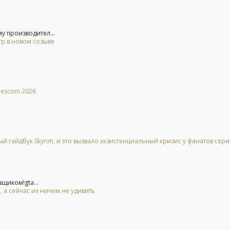
у производител...
гр в новом созыве
mescom 2026
й гайдбук Skyrim, и это вызвало экзистенциальный кризис у фанатов сер
щиком!gta...
 а сейчас их ничем не удивить