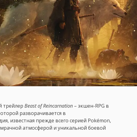
й трейлер
Beast of Reincarnation
– экшен-RPG в
 которой разворачивается в
дия, известная прежде всего серией Pokémon,
 мрачной атмосферой и уникальной боевой