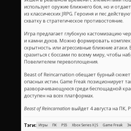
использует оружие ближнего боя, но и отдае
из классических JRPG. Героиня и пес действ
схватку в стратегическое противостояние.
Игра предлагает глубокую кастомизацию чер
и камни духов. Можно формировать комплект
скрытность или агрессивные ближние атаки. 
сразиться с боссами по всему миру, чтобы наб
Повелителем перевоплощения.
Beast of Reincarnation обещает бурный сюже
опасных истин. Game Freak позиционирует та
разворачивающуюся среди беспощадной крас
доступен на всех платформах.
Beast of Reincarnation
выйдет 4 августа на ПК, PS
Тэги:
Игры
ПК
PS5
Xbox Series X|S
Game Freak
Э