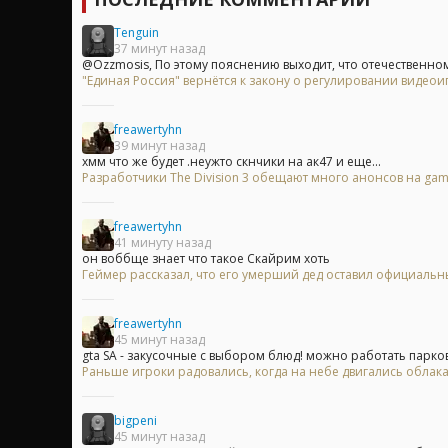
Tenguin
37 минут назад
@Ozzmosis, По этому пояснению выходит, что отечественном
"Единая Россия" вернётся к закону о регулировании видеои
freawertyhn
39 минут назад
хмм что же будет .неужто скнчики на ак47 и еще...
Разработчики The Division 3 обещают много анонсов на ga
freawertyhn
41 минуту назад
он воббще знает что такое Скайрим хоть
Геймер рассказал, что его умерший дед оставил официальны
freawertyhn
45 минут назад
gta SA - закусочные с выбором блюд! можно работать парков
Раньше игроки радовались, когда на небе двигались облака,
bigpeni
45 минут назад