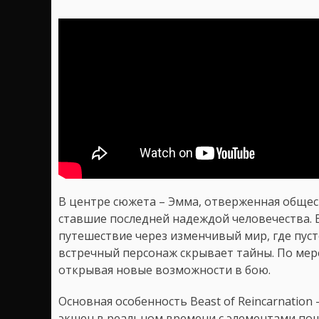
В центре сюжета – Эмма, отверженная общест
ставшие последней надеждой человечества. 
путешествие через изменчивый мир, где пус
встречный персонаж скрывает тайны. По мер
открывая новые возможности в бою.
Основная особенность Beast of Reincarnation
экшен в реальном времени с элементами пош