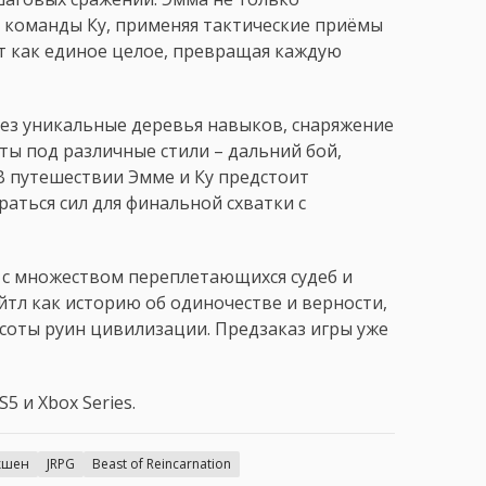
т команды Ку, применяя тактические приёмы
уют как единое целое, превращая каждую
ез уникальные деревья навыков, снаряжение
ы под различные стили – дальний бой,
В путешествии Эмме и Ку предстоит
раться сил для финальной схватки с
т с множеством переплетающихся судеб и
йтл как историю об одиночестве и верности,
оты руин цивилизации. Предзаказ игры уже
5 и Xbox Series.
кшен
JRPG
Beast of Reincarnation