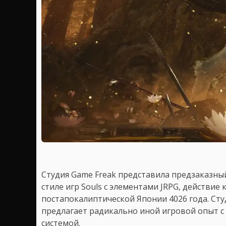
Студия Game Freak представила предзаказны
стиле игр Souls с элементами JRPG, действие
постапокалиптической Японии 4026 года. Сту
предлагает радикально иной игровой опыт с
системой.