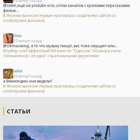
18 минут назад
@celeir,ещё на youtube есть сотни каналов с краткими пересказами
фильм...
В Японии вынесли первые приговоры создателям сайтов со
спойлерами фильмов
Vinni
29 минут назад
@Obmazannyj, а то что музыку пишут, вас тоже смущает или...
Ютубер снял эффектный ИИ-клип по "Одиссее" Нолана в стиле
"Апокалипсис сегодня" с вьетнамскими джунглями
celeir
29 минут назад
а Википедию они видели?
В Японии вынесли первые приговоры создателям сайтов со
спойлерами фильмов
СТАТЬИ