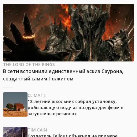
THE LORD OF THE RINGS
В сети вспомнили единственный эскиз Саурона,
созданный самим Толкином
CLIMATE
13-летний школьник собрал установку,
добывающую воду из воздуха для ферм в
засушливых регионах
TIM CAIN
Создатель Fallout объяснил на примере