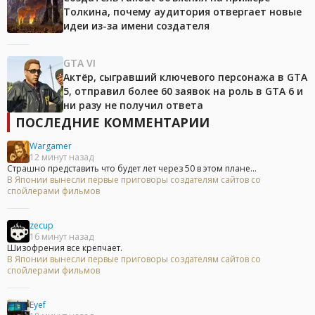
Толкина, почему аудитория отвергает новые
идеи из-за имени создателя
GTA VI
Актёр, сыгравший ключевого персонажа в GTA
5, отправил более 60 заявок на роль в GTA 6 и
ни разу не получил ответа
ПОСЛЕДНИЕ КОММЕНТАРИИ
Wargamer
12 минут назад
Страшно представить что будет лет через 50 в этом плане...
В Японии вынесли первые приговоры создателям сайтов со
спойлерами фильмов
zecup
16 минут назад
Шизофрения все крепчает.
В Японии вынесли первые приговоры создателям сайтов со
спойлерами фильмов
Eyef