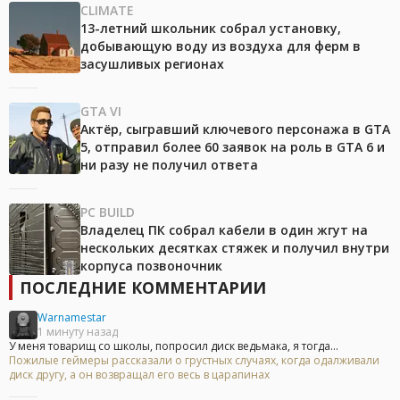
CLIMATE
13-летний школьник собрал установку,
добывающую воду из воздуха для ферм в
засушливых регионах
GTA VI
Актёр, сыгравший ключевого персонажа в GTA
5, отправил более 60 заявок на роль в GTA 6 и
ни разу не получил ответа
PC BUILD
Владелец ПК собрал кабели в один жгут на
нескольких десятках стяжек и получил внутри
корпуса позвоночник
ПОСЛЕДНИЕ КОММЕНТАРИИ
Warnamestar
1 минуту назад
У меня товарищ со школы, попросил диск ведьмака, я тогда...
Пожилые геймеры рассказали о грустных случаях, когда одалживали
диск другу, а он возвращал его весь в царапинах