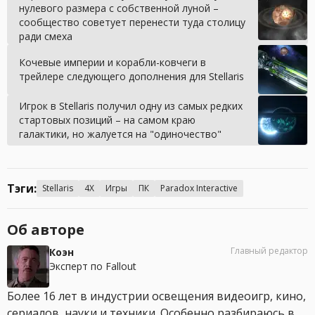
нулевого размера с собственной луной –
сообщество советует перенести туда столицу
ради смеха
Кочевые империи и корабли-ковчеги в
трейлере следующего дополнения для Stellaris
Игрок в Stellaris получил одну из самых редких
стартовых позиций – на самом краю
галактики, но жалуется на "одиночество"
Тэги:
Stellaris
4X
Игры
ПК
Paradox Interactive
Об авторе
Главный редактор
Коэн
Эксперт по Fallout
Более 16 лет в индустрии освещения видеоигр, кино,
сериалов, науки и техники. Особенно разбираюсь в