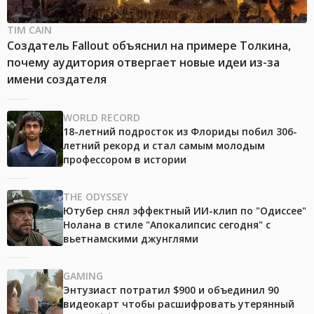
TIM CAIN
Создатель Fallout объяснил на примере Толкина,
почему аудитория отвергает новые идеи из-за
имени создателя
WORLD RECORD
18-летний подросток из Флориды побил 306-
летний рекорд и стал самым молодым
профессором в истории
THE ODYSSEY
Ютубер снял эффектный ИИ-клип по "Одиссее"
Нолана в стиле "Апокалипсис сегодня" с
вьетнамскими джунглями
GAMING
Энтузиаст потратил $900 и объединил 90
видеокарт чтобы расшифровать утерянный