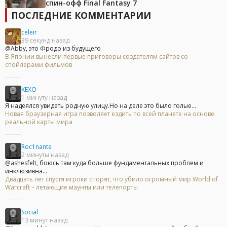
спин-офф Final Fantasy 7
ПОСЛЕДНИЕ КОММЕНТАРИИ
celeir
39 секунд назад
@Abby, это Фродо из будущего
В Японии вынесли первые приговоры создателям сайтов со
спойлерами фильмов
KEXO
1 минуту назад
Я надеялся увидеть родную улицу.Но на деле это было голые...
Новая браузерная игра позволяет ездить по всей планете на основе
реальной карты мира
Roc1nante
2 минуты назад
@ashesfelt, боюсь там куда больше фундаментальных проблем и
инклюзивна...
Двадцать лет спустя игроки спорят, что убило огромный мир World of
Warcraft – летающие маунты или телепорты
Social
13 минут назад