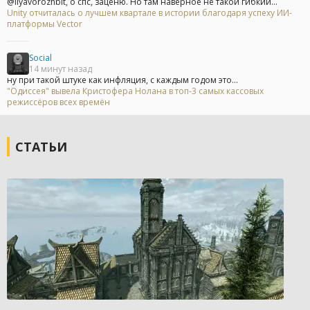
@ilyavorozhbit, о спс, заценю. Но там наверное не такой гибкий...
Unity отчиталась о лучшем квартале в истории благодаря успеху ИИ-
платформы Vector
Social
14 минут назад
ну при такой штуке как инфляция, с каждым годом это...
"Одиссея" вывела Кристофера Нолана в топ-3 самых кассовых
режиссёров всех времён
СТАТЬИ