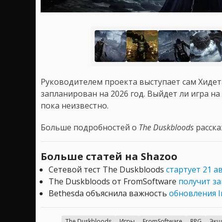
Руководителем проекта выступает сам Хидет
запланирован на 2026 год. Выйдет ли игра на
пока неизвестно.
Больше подробностей о
The Duskbloods
расска
Больше статей на Shazoo
Сетевой тест The Duskbloods
стартует 21 ав
The Duskbloods от FromSoftware
получит за
Bethesda объяснила важность
обновления In
The Duskbloods
Игры
FromSoftware
RPG
Экш