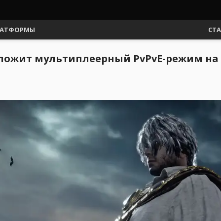
АТФОРМЫ
СТ
едложит мультиплеерный PvPvE-режим на 