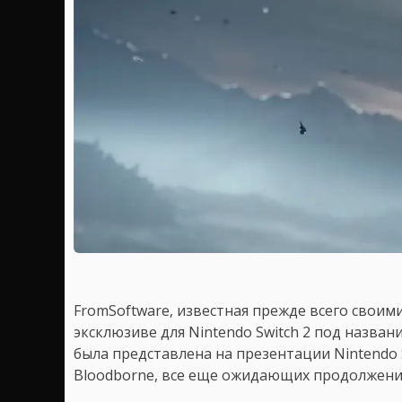
FromSoftware, известная прежде всего своим
эксклюзиве для Nintendo Switch 2 под назва
была представлена на презентации Nintendo S
Bloodborne, все еще ожидающих продолжения