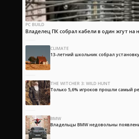
PC BUILD
Владелец ПК собрал кабели в один жгут на 
CLIMATE
13-летний школьник собрал установк
THE WITCHER 3: WILD HUNT
Только 5,6% игроков прошли самый ре
BMW
Владельцы BMW недовольны появление