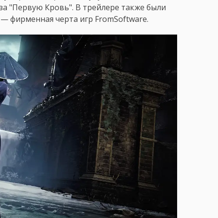
за "Первую Кровь". В трейлере также были
— фирменная черта игр FromSoftware.