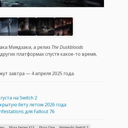
ака Миядзаки, а релиз
The Duskbloods
 других платформах спустя какое-то время,
жут завтра — 4 апреля 2025 года.
густа на Switch 2
крытую бету летом 2026 года
festations для Fallout 76
ен
Xbox Series X|S
Xbox One
Nintendo Switch 2