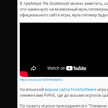
В трейлере
The Duskbloods
можно заметить, ка
что намекнуло на возможный мультиплеерный
официального сайта игры, мультиплеер буде
https://youtu.be/020HBXwwFeo
На японской
версии сайта FromSoftware
игра 
элементами PvPvE, где до восьми игроков сра
По сюжету игроки присоединятся к "Племени