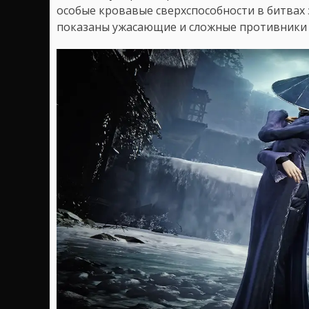
особые кровавые сверхспособности в битвах 
показаны ужасающие и сложные противники 