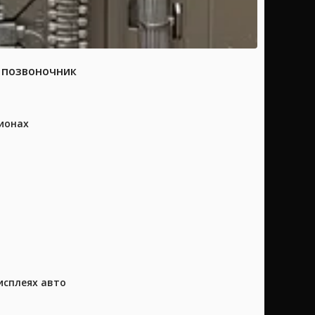
а позвоночник
ионах
исплеях авто