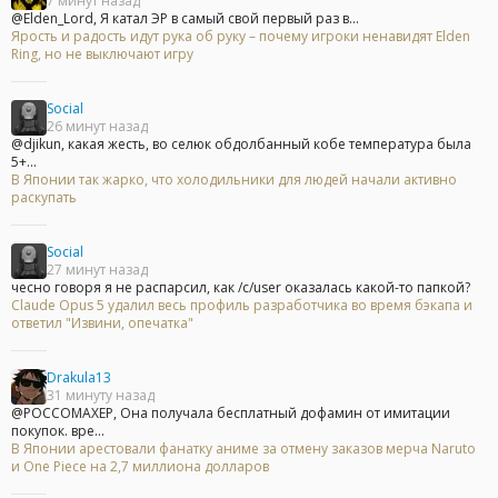
7 минут назад
@Elden_Lord, Я катал ЭР в самый свой первый раз в...
Ярость и радость идут рука об руку – почему игроки ненавидят Elden
Ring, но не выключают игру
Social
26 минут назад
@djikun, какая жесть, во селюк обдолбанный кобе температура была
5+...
В Японии так жарко, что холодильники для людей начали активно
раскупать
Social
27 минут назад
чесно говоря я не распарсил, как /c/user оказалась какой-то папкой?
Claude Opus 5 удалил весь профиль разработчика во время бэкапа и
ответил "Извини, опечатка"
Drakula13
31 минуту назад
@POCCOMAXEP, Она получала бесплатный дофамин от имитации
покупок. вре...
В Японии арестовали фанатку аниме за отмену заказов мерча Naruto
и One Piece на 2,7 миллиона долларов