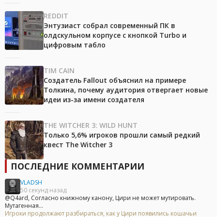
REDDIT
Энтузиаст собрал современный ПК в
олдскульном корпусе с кнопкой Turbo и
цифровым табло
TIM CAIN
Создатель Fallout объяснил на примере
Толкина, почему аудитория отвергает новые
идеи из-за имени создателя
THE WITCHER 3: WILD HUNT
Только 5,6% игроков прошли самый редкий
квест The Witcher 3
ПОСЛЕДНИЕ КОММЕНТАРИИ
VLADSH
50 секунд назад
@Q4ard, Согласно книжному канону, Цири не может мутировать.
Мутагенная...
Игроки продолжают разбираться, как у Цири появились кошачьи