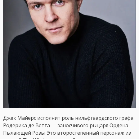
Джек Майерс исполнит роль нильфгаардского графа
Родерика де Ветта — заносчивого рыцаря Ордена
Пылающей Розы. Это второстепенный персонаж из