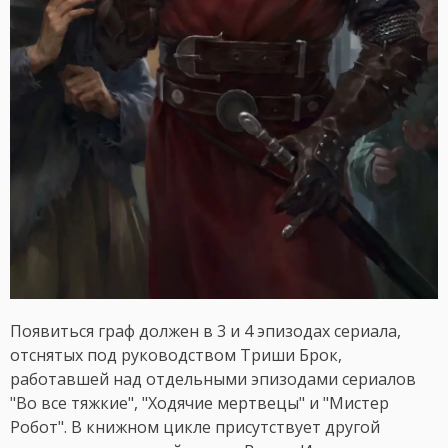
Появиться граф должен в 3 и 4 эпизодах сериала,
отснятых под руководством Триши Брок,
работавшей над отдельными эпизодами сериалов
"Во все тяжкие", "Ходячие мертвецы" и "Мистер
Робот". В книжном цикле присутствует другой