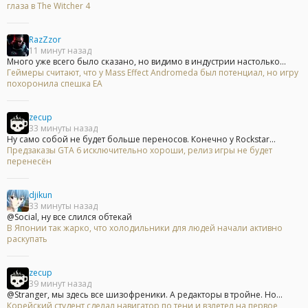
глаза в The Witcher 4
RazZzor
11 минут назад
Много уже всего было сказано, но видимо в индустрии настолько...
Геймеры считают, что у Mass Effect Andromeda был потенциал, но игру
похоронила спешка EA
zecup
33 минуты назад
Ну само собой не будет больше переносов. Конечно у Rockstar...
Предзаказы GTA 6 исключительно хороши, релиз игры не будет
перенесён
djikun
33 минуты назад
@Social, ну все слился обтекай
В Японии так жарко, что холодильники для людей начали активно
раскупать
zecup
39 минут назад
@Stranger, мы здесь все шизофреники. А редакторы в тройне. Но...
Корейский студент сделал навигатор по тени и взлетел на первое