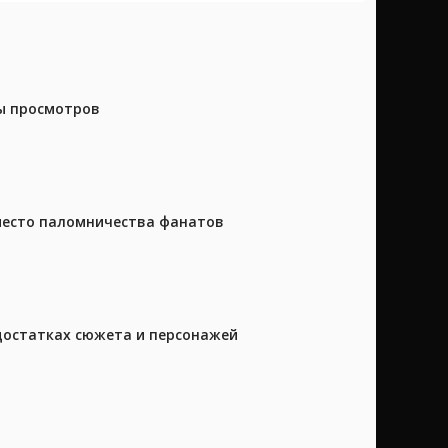
ны просмотров
 место паломничества фанатов
достатках сюжета и персонажей