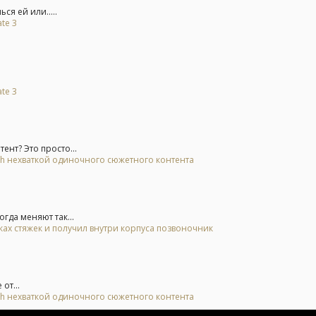
ся ей или.....
te 3
te 3
нт? Это просто...
tch нехваткой одиночного сюжетного контента
гда меняют так...
тках стяжек и получил внутри корпуса позвоночник
от...
tch нехваткой одиночного сюжетного контента