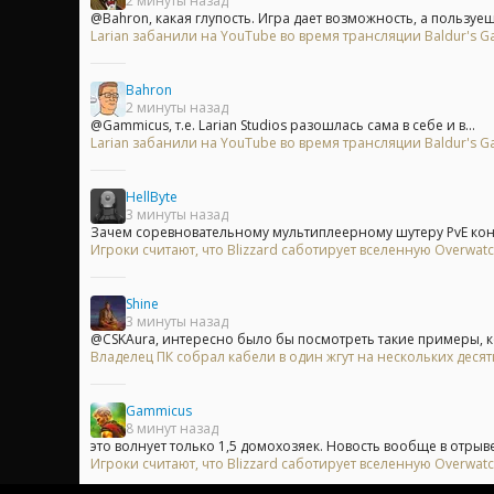
2 минуты назад
@Bahron, какая глупость. Игра дает возможность, а пользуешь
Larian забанили на YouTube во время трансляции Baldur's Ga
Bahron
2 минуты назад
@Gammicus, т.е. Larian Studios разошлась сама в себе и в...
Larian забанили на YouTube во время трансляции Baldur's Ga
HellByte
3 минуты назад
Зачем соревновательному мультиплеерному шутеру PvE конте
Игроки считают, что Blizzard саботирует вселенную Overwa
Shine
3 минуты назад
@CSKAura, интересно было бы посмотреть такие примеры, ко
Владелец ПК собрал кабели в один жгут на нескольких деся
Gammicus
8 минут назад
это волнует только 1,5 домохозяек. Новость вообще в отрыве 
Игроки считают, что Blizzard саботирует вселенную Overwa