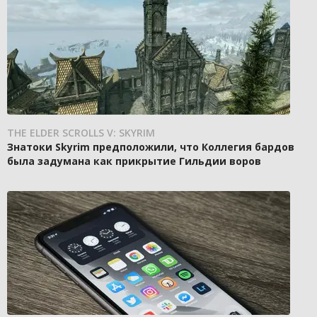
THE ELDER SCROLLS V: SKYRIM
Знатоки Skyrim предположили, что Коллегия бардов
была задумана как прикрытие Гильдии воров