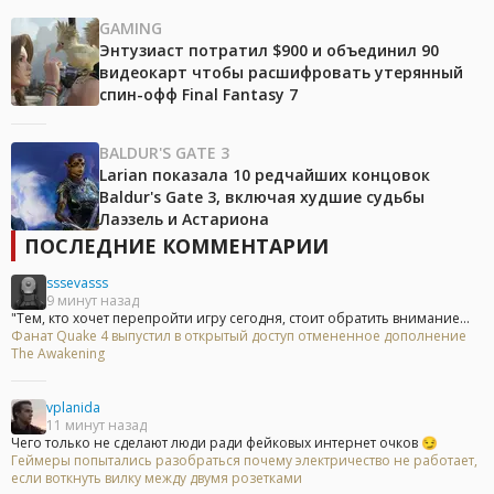
GAMING
Энтузиаст потратил $900 и объединил 90
видеокарт чтобы расшифровать утерянный
спин-офф Final Fantasy 7
BALDUR'S GATE 3
Larian показала 10 редчайших концовок
Baldur's Gate 3, включая худшие судьбы
Лаэзель и Астариона
ПОСЛЕДНИЕ КОММЕНТАРИИ
sssevasss
9 минут назад
"Тем, кто хочет перепройти игру сегодня, стоит обратить внимание...
Фанат Quake 4 выпустил в открытый доступ отмененное дополнение
The Awakening
vplanida
11 минут назад
Чего только не сделают люди ради фейковых интернет очков 😏
Геймеры попытались разобраться почему электричество не работает,
если воткнуть вилку между двумя розетками