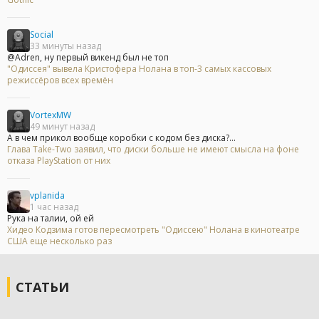
Social
33 минуты назад
@Adren, ну первый викенд был не топ
"Одиссея" вывела Кристофера Нолана в топ-3 самых кассовых
режиссёров всех времён
VortexMW
49 минут назад
А в чем прикол вообще коробки с кодом без диска?...
Глава Take-Two заявил, что диски больше не имеют смысла на фоне
отказа PlayStation от них
vplanida
1 час назад
Рука на талии, ой ей
Хидео Кодзима готов пересмотреть "Одиссею" Нолана в кинотеатре
США еще несколько раз
СТАТЬИ