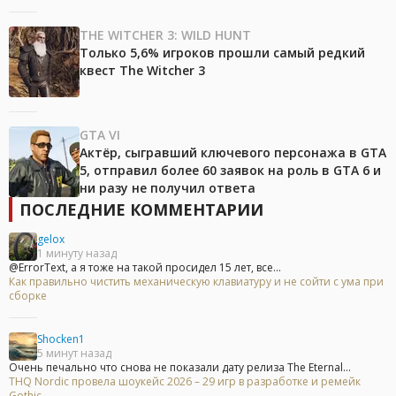
THE WITCHER 3: WILD HUNT
Только 5,6% игроков прошли самый редкий
квест The Witcher 3
GTA VI
Актёр, сыгравший ключевого персонажа в GTA
5, отправил более 60 заявок на роль в GTA 6 и
ни разу не получил ответа
ПОСЛЕДНИЕ КОММЕНТАРИИ
gelox
1 минуту назад
@ErrorText, а я тоже на такой просидел 15 лет, все...
Как правильно чистить механическую клавиатуру и не сойти с ума при
сборке
Shocken1
5 минут назад
Очень печально что снова не показали дату релиза The Eternal...
THQ Nordic провела шоукейс 2026 – 29 игр в разработке и ремейк
Gothic