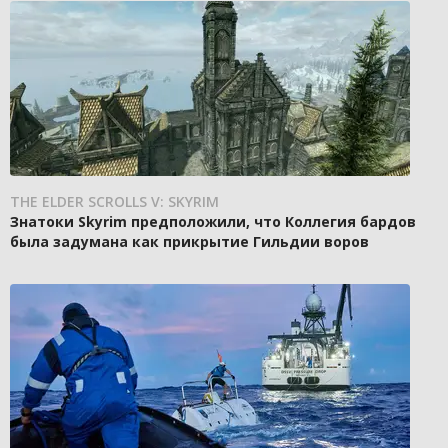
THE ELDER SCROLLS V: SKYRIM
Знатоки Skyrim предположили, что Коллегия бардов
была задумана как прикрытие Гильдии воров