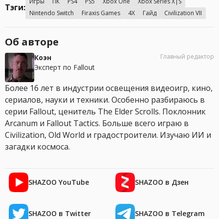
Игры
ПК
PS4
PS5
Xbox One
Xbox Series X|S
Тэги:
Nintendo Switch
Firaxis Games
4X
Гайд
Civilization VII
Об авторе
Главный редактор
Коэн
Эксперт по Fallout
Более 16 лет в индустрии освещения видеоигр, кино,
сериалов, науки и техники. Особенно разбираюсь в
серии Fallout, ценитель The Elder Scrolls. Поклонник
Arcanum и Fallout Tactics. Больше всего играю в
Civilization, Old World и градостроители. Изучаю ИИ и
загадки космоса.
SHAZOO YouTube
SHAZOO в Дзен
SHAZOO в Twitter
SHAZOO в Telegram