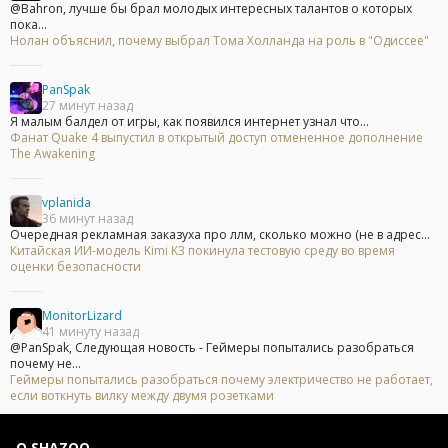
@Bahron, лучше бы брал молодых интересных талантов о которых
пока...
Нолан объяснил, почему выбрал Тома Холланда на роль в "Одиссее"
PanSpak
27 минут назад
Я малым балдел от игры, как появился интернет узнал что...
Фанат Quake 4 выпустил в открытый доступ отмененное дополнение
The Awakening
vplanida
36 минут назад
Очередная рекламная заказуха про ллм, сколько можно (не в адрес...
Китайская ИИ-модель Kimi K3 покинула тестовую среду во время
оценки безопасности
MonitorLizard
41 минуту назад
@PanSpak, Следующая новость - Геймеры попытались разобраться
почему не...
Геймеры попытались разобраться почему электричество не работает,
если воткнуть вилку между двумя розетками
О SHAZOO