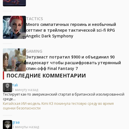
TACTICS
Много симпатичных героинь и необычный
сеттинг в трейлере тактической sci-fi RPG
Angelic Dark Symphony
GAMING
Энтузиаст потратил $900 и объединил 90
видеокарт чтобы расшифровать утерянный
спин-офф Final Fantasy 7
ПОСЛЕДНИЕ КОММЕНТАРИИ
Yali
1 минуту назад
Тестирует как-то американский стартап в британской изолированной
среде...
Китайская ИИ-модель Kimi K3 покинула тестовую среду во время
оценки безопасности
graa
3 минуты назад