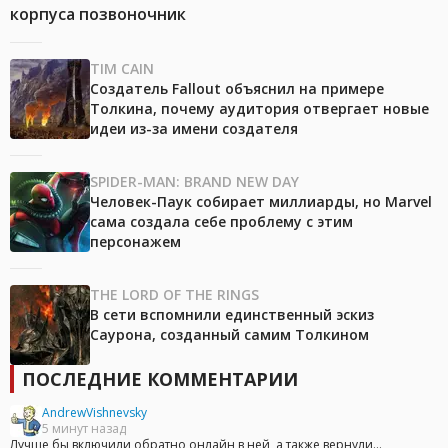
корпуса позвоночник
TIM CAIN
Создатель Fallout объяснил на примере
Толкина, почему аудитория отвергает новые
идеи из-за имени создателя
SPIDER-MAN: BRAND NEW DAY
Человек-Паук собирает миллиарды, но Marvel
сама создала себе проблему с этим
персонажем
THE LORD OF THE RINGS
В сети вспомнили единственный эскиз
Саурона, созданный самим Толкином
ПОСЛЕДНИЕ КОММЕНТАРИИ
AndrewVishnevsky
5 минут назад
Лучше бы включили обратно онлайн в ней, а также вернули...