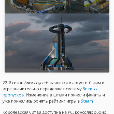
22-й сезон
Apex Legends
начнется в августе. С ним в
игре значительно переделают систему
боевых
пропусков
. Изменение в штыки приняли фанаты и
уже принялись ронять рейтинг игры в
Steam
.
Королевская битва доступна на PC, консолях обоих