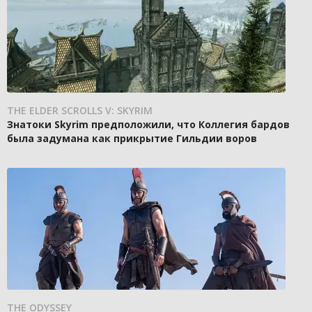
THE ELDER SCROLLS V: SKYRIM
Знатоки Skyrim предположили, что Коллегия бардов
была задумана как прикрытие Гильдии воров
THE ODYSSEY