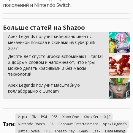
поколений и Nintendo Switch.
Больше статей на Shazoo
Apex Legends получит киберпанк-ивент с
механикой психоза и скинами из Cyberpunk
2077
Десять лет спустя игроки вспоминают Titanfall
2 добрым словом и напоминают, что игры
можно делать красивыми и без массы
технологий
Apex Legends получит масштабную
коллаборацию с Gundam
Игры
ПК
PS4
PS5
Xbox One
Xbox Series X|S
Тэги:
Nintendo Switch
EA
Respawn Entertainment
Apex Legends
Battle Royale
FPS
Free to Play
GaaS
Leak
Data Mining