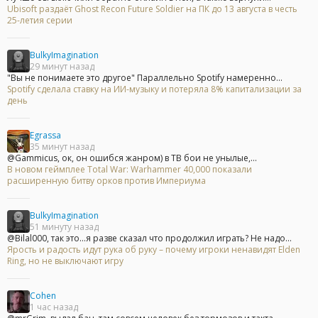
Ubisoft раздаёт Ghost Recon Future Soldier на ПК до 13 августа в честь
25-летия серии
BulkyImagination
29 минут назад
"Вы не понимаете это другое" Параллельно Spotify намеренно...
Spotify сделала ставку на ИИ-музыку и потеряла 8% капитализации за
день
Egrassa
35 минут назад
@Gammicus, ок, он ошибся жанром) в ТВ бои не унылые,...
В новом геймплее Total War: Warhammer 40,000 показали
расширенную битву орков против Империума
BulkyImagination
51 минуту назад
@Bilal000, так это...я разве сказал что продолжил играть? Не надо...
Ярость и радость идут рука об руку – почему игроки ненавидят Elden
Ring, но не выключают игру
Cohen
1 час назад