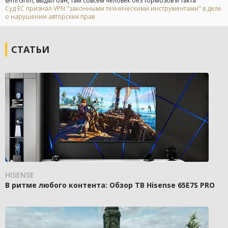
@mrGrim, выдал бан, там совсем человек без тормозов и такта
Суд ЕС признал VPN "законными техническими инструментами" в деле
о нарушении авторских прав
СТАТЬИ
HISENSE
В ритме любого контента: Обзор ТВ Hisense 65E7S PRO