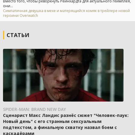
Вместо того, чтобы реворкнуть Рейнхардта для актуального геймплея,
они...
Симпатичная девушка в мехе и матерящийся хомяк в трейлере новой
героини Overwatch
СТАТЬИ
SPIDER-MAN: BRAND NEW DAY
Сценарист Макс Ландис разнёс сюжет "Человек-паук:
Новый день" с его странным сексуальным
подтекстом, а финальную схватку назвал боем с
каскадёрами