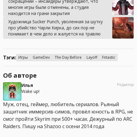
сокращений – инсайдеры утверждают, что
многие игры были отменены, а студия
находится на грани закрытия
Художница Sucker Punch, уволенная за шутку
про убийство Чарли Кирка, до сих пор не
понимает в чем дело и жалуется на травлю
Тэги:
Игры
GameDev
The Day Before
Layoff
Fntastic
Об авторе
Редактор
Илья
Wake up!
Муж, отец, геймер, любитель сериалов. Рьяный
защитник иммерсив-симов, провёл юность в RPG, не
смог пройти Skyrim при 500+ часах. Дежурный по ARC
Raiders. Пишу на Shazoo с осени 2014 года