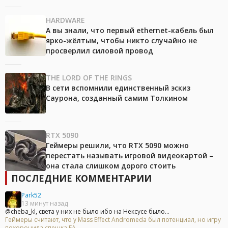
HARDWARE
А вы знали, что первый ethernet-кабель был
ярко-жёлтым, чтобы никто случайно не
просверлил силовой провод
THE LORD OF THE RINGS
В сети вспомнили единственный эскиз
Саурона, созданный самим Толкином
RTX 5090
Геймеры решили, что RTX 5090 можно
перестать называть игровой видеокартой –
она стала слишком дорого стоить
ПОСЛЕДНИЕ КОММЕНТАРИИ
Park52
13 минут назад
@cheba_kl, света у них не было ибо на Нексусе было...
Геймеры считают, что у Mass Effect Andromeda был потенциал, но игру
похоронила спешка EA