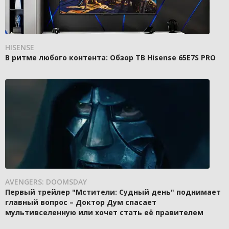
HISENSE
В ритме любого контента: Обзор ТВ Hisense 65E7S PRO
AVENGERS: DOOMSDAY
Первый трейлер "Мстители: Судный день" поднимает
главный вопрос – Доктор Дум спасает
мультивселенную или хочет стать её правителем