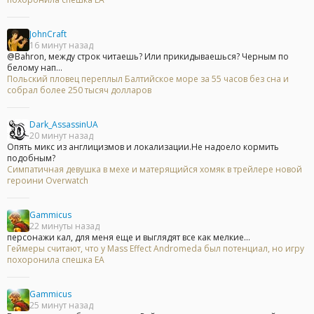
JohnCraft
16 минут назад
@Bahron, между строк читаешь? Или прикидываешься? Черным по
белому нап...
Польский пловец переплыл Балтийское море за 55 часов без сна и
собрал более 250 тысяч долларов
Dark_AssassinUA
20 минут назад
Опять микс из англицизмов и локализации.Не надоело кормить
подобным?
Симпатичная девушка в мехе и матерящийся хомяк в трейлере новой
героини Overwatch
Gammicus
22 минуты назад
персонажи кал, для меня еще и выглядят все как мелкие...
Геймеры считают, что у Mass Effect Andromeda был потенциал, но игру
похоронила спешка EA
Gammicus
25 минут назад