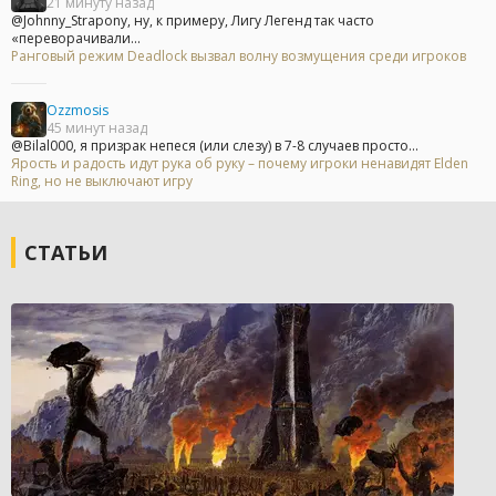
21 минуту назад
@Johnny_Strapony, ну, к примеру, Лигу Легенд так часто
«переворачивали...
Ранговый режим Deadlock вызвал волну возмущения среди игроков
Ozzmosis
45 минут назад
@Bilal000, я призрак непеся (или слезу) в 7-8 случаев просто...
Ярость и радость идут рука об руку – почему игроки ненавидят Elden
Ring, но не выключают игру
СТАТЬИ