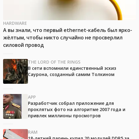
HARDWARE
А вы знали, что первый ethernet-кабель был ярко-
жёлтым, чтобы никто случайно не просверлил
силовой провод
THE LORD OF THE RINGS
В сети вспомнили единственный эскиз
Саурона, созданный самим Толкином
APP
Разработчик собрал приложение для
проклятых фото на алгоритме 2007 года и
привлек миллионы просмотров
RAM
18-летний парень купил 20 модулей DDR5 за