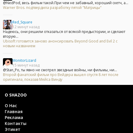
@NedPod, весь фильм такой.При чем не забавный, хороший скетч, а...
Warner Bros. подтвердила разработку пятой "Матрицы"
Red_Square
12 минут назад
Надеюсь, они решили отказаться от всякой предыстории, и сделают
вторую...
Ubisoft готовится заново анонсировать Beyond Good and Evil 2 с
новым названием
MonitorLizard
15 минут назад
@Stan_Po, ты явно не смотрел звездные войны, ни фильмы, ни...
Второй фанатский фильм про Вейдера вышел спустя 8 лет после
оригинала, показав Мейса Винду
О SHAZOO
О Нас
Главная
Реклама
Контакты
Этикет