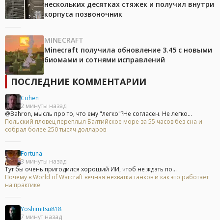
нескольких десятках стяжек и получил внутри
корпуса позвоночник
MINECRAFT
Minecraft получила обновление 3.45 с новыми
биомами и сотнями исправлений
ПОСЛЕДНИЕ КОММЕНТАРИИ
Cohen
2 минуты назад
@Bahron, мысль про то, что ему "легко"?Не согласен. Не легко...
Польский пловец переплыл Балтийское море за 55 часов без сна и
собрал более 250 тысяч долларов
Fortuna
3 минуты назад
Тут бы очень пригодился хороший ИИ, чтоб не ждать по...
Почему в World of Warcraft вечная нехватка танков и как это работает
на практике
Yoshimitsu818
7 минут назад