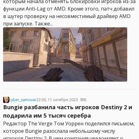
которым начала отменять блокировки игроков из-за
функции Anti-Lag от AMD. Кроме этого, патч добавил
в шутер проверку на несовместимый драйвер AMD
при запуске. Также...
cyber_samovar
22:00, 11 октября 2023
8
Bungie разбанила часть игроков Destiny 2 и
подарила им 5 тысяч серебра
Редактор The Verge Том Уоррен поделился письмом,
которое Bungie разослала небольшому числу
игроков Destiny 2. В нем компания уведомляет о