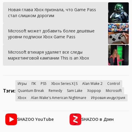
Новая глава Xbox признала, что Game Pass
стал слишком дорогим
Microsoft может добавить более дешёвые
уровни подписки Xbox Game Pass
Microsoft втихаря удаляет все следы
маркетинговой кампании This is an Xbox
Игры
ПК
PS5
Xbox Series X|S
Alan Wake 2
Control
Тэги:
Quantum Break
Remedy
Sam Lake
Хоррор
Microsoft
Xbox
Alan Wake's American Nightmare
Игровая индустрия
SHAZOO YouTube
SHAZOO в Дзен