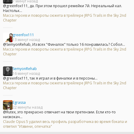
7 минут назад
@greenfox111, да. При этом прошел ремейки 7й. Нереальный кал.
Настольк...
Масса героев и повороты сюжета в трейлере JRPG Trails in the Sky 2nd
Chapter
greenfox111
13 минут назад
@SemyonRehab, Из всех "Финалок" только 16 понравилась? Собол...
Масса героев и повороты сюжета в трейлере JRPG Trails in the Sky 2nd
Chapter
SemyonRehab
16 минут назад
@greenfox111, так я играл и в финалки и в персоны...
Масса героев и повороты сюжета в трейлере JRPG Trails in the Sky 2nd
Chapter
Egrassa
22 минуты назад
@Rutex, это прекрасно отвечает на твои претензии. Если кто-то
низкокач...
Claude Opus 5 удалил весь профиль разработчика во время бэкапа и
ответил "Извини, опечатка"