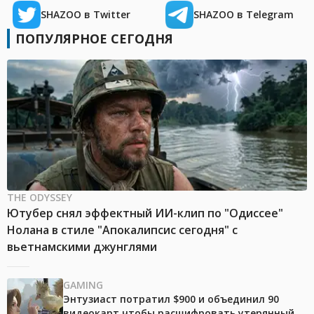
SHAZOO в Twitter
SHAZOO в Telegram
ПОПУЛЯРНОЕ СЕГОДНЯ
THE ODYSSEY
Ютубер снял эффектный ИИ-клип по "Одиссее"
Нолана в стиле "Апокалипсис сегодня" с
вьетнамскими джунглями
GAMING
Энтузиаст потратил $900 и объединил 90
видеокарт чтобы расшифровать утерянный