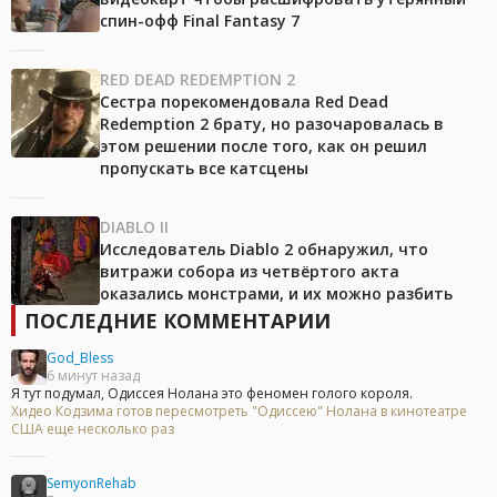
спин-офф Final Fantasy 7
RED DEAD REDEMPTION 2
Сестра порекомендовала Red Dead
Redemption 2 брату, но разочаровалась в
этом решении после того, как он решил
пропускать все катсцены
DIABLO II
Исследователь Diablo 2 обнаружил, что
витражи собора из четвёртого акта
оказались монстрами, и их можно разбить
ПОСЛЕДНИЕ КОММЕНТАРИИ
God_Bless
6 минут назад
Я тут подумал, Одиссея Нолана это феномен голого короля.
Хидео Кодзима готов пересмотреть "Одиссею" Нолана в кинотеатре
США еще несколько раз
SemyonRehab