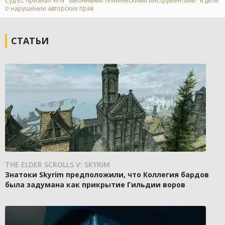
Суд ЕС признал VPN "законными техническими инструментами" в деле
о нарушении авторских прав
СТАТЬИ
THE ELDER SCROLLS V: SKYRIM
Знатоки Skyrim предположили, что Коллегия бардов
была задумана как прикрытие Гильдии воров