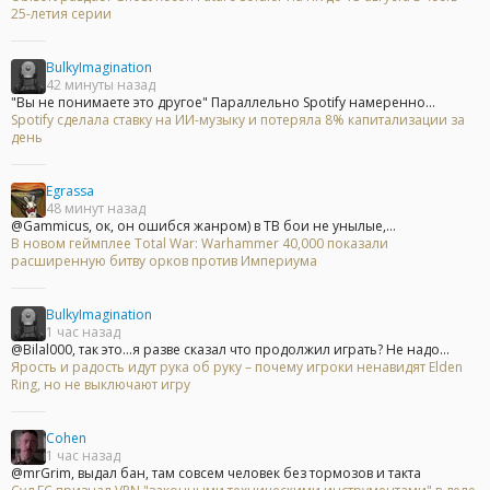
25-летия серии
BulkyImagination
42 минуты назад
"Вы не понимаете это другое" Параллельно Spotify намеренно...
Spotify сделала ставку на ИИ-музыку и потеряла 8% капитализации за
день
Egrassa
48 минут назад
@Gammicus, ок, он ошибся жанром) в ТВ бои не унылые,...
В новом геймплее Total War: Warhammer 40,000 показали
расширенную битву орков против Империума
BulkyImagination
1 час назад
@Bilal000, так это...я разве сказал что продолжил играть? Не надо...
Ярость и радость идут рука об руку – почему игроки ненавидят Elden
Ring, но не выключают игру
Cohen
1 час назад
@mrGrim, выдал бан, там совсем человек без тормозов и такта