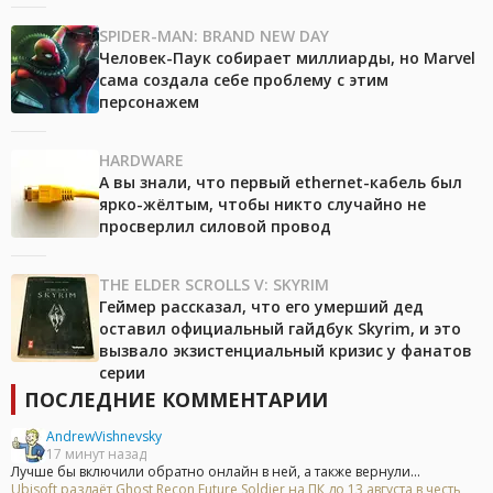
SPIDER-MAN: BRAND NEW DAY
Человек-Паук собирает миллиарды, но Marvel
сама создала себе проблему с этим
персонажем
HARDWARE
А вы знали, что первый ethernet-кабель был
ярко-жёлтым, чтобы никто случайно не
просверлил силовой провод
THE ELDER SCROLLS V: SKYRIM
Геймер рассказал, что его умерший дед
оставил официальный гайдбук Skyrim, и это
вызвало экзистенциальный кризис у фанатов
серии
ПОСЛЕДНИЕ КОММЕНТАРИИ
AndrewVishnevsky
17 минут назад
Лучше бы включили обратно онлайн в ней, а также вернули...
Ubisoft раздаёт Ghost Recon Future Soldier на ПК до 13 августа в честь