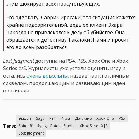
этим шокирует всех присутствующих.
Его адвокату, Саори Сиросаки, эта ситуация кажется
крайне подозрительной, ведь ее клиент Эхара
никогда не привлекался к делу об убийстве. Она
обращается к детективу Такаюки Ягами и просит
его во всём разобраться.
Lost Judgment
доступна на PS4, PS5, Xbox One и Xbox
Series X/S. Журналисты уже успели оценить игру и
остались
очень довольны
, назвав тайтл отличным
сиквелом, продолжающим и развивающим идеи
оригинала.
Экшен
Sega
PS4
Игры
Детектив
Xbox One
PS5
Тэги:
Spin-off
Ryu ga Gotoku Studio
Xbox Series X|S
Lost Judgment