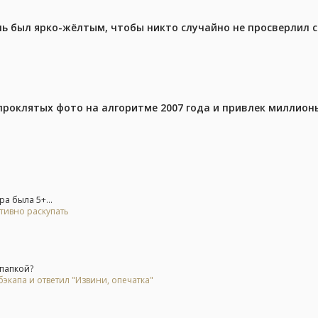
ель был ярко-жёлтым, чтобы никто случайно не просверлил 
проклятых фото на алгоритме 2007 года и привлек миллио
а была 5+...
тивно раскупать
 папкой?
экапа и ответил "Извини, опечатка"