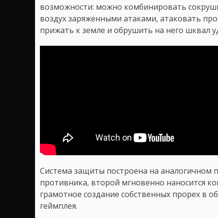
возможности: можно комбинировать сокруши
воздух заряженными атаками, атаковать про
прижать к земле и обрушить на него шквал у
Система защиты построена на аналогичном п
противника, второй мгновенно наносится ко
грамотное создание собственных прорех в 
геймплея.