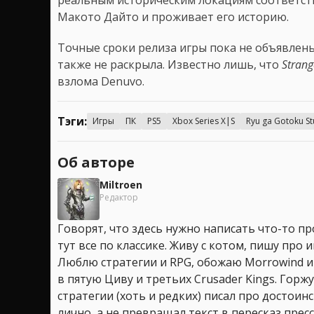
Макото Дайто и проживает его историю.
Точные сроки релиза игры пока не объявлены
также не раскрыла. Известно лишь, что
Stran
взлома Denuvo.
Тэги:
Игры
ПК
PS5
Xbox Series X|S
Ryu ga Gotoku St
Об авторе
Miltroen
Редактор
Говорят, что здесь нужно написать что-то про
тут все по классике. Живу с котом, пишу про иг
Люблю стратегии и RPG, обожаю Morrowind и
в пятую Циву и третьих Crusader Kings. Горжу
стратегии (хоть и редких) писал про достоин
лично, а не превращал текст в пересказ пресс