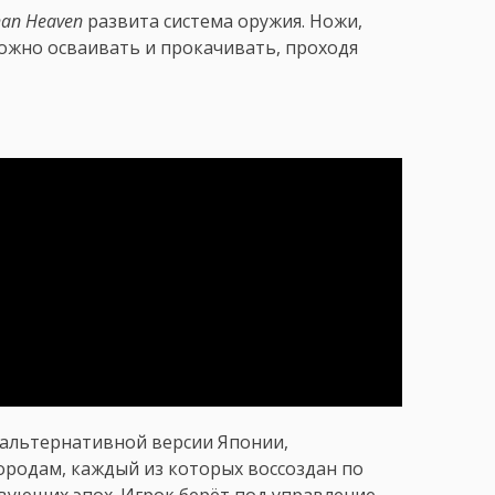
han Heaven
развита система оружия. Ножи,
ожно осваивать и прокачивать, проходя
 альтернативной версии Японии,
ородам, каждый из которых воссоздан по
вующих эпох. Игрок берёт под управление