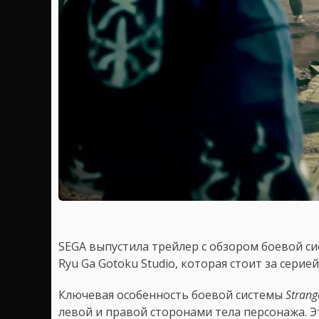
SEGA выпустила трейлер с обзором боевой с
Ryu Ga Gotoku Studio, которая стоит за серией
Ключевая особенность боевой системы
Strang
левой и правой сторонами тела персонажа. 