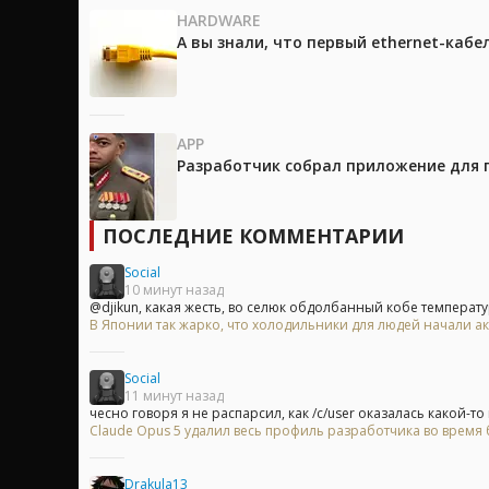
HARDWARE
А вы знали, что первый ethernet-каб
APP
Разработчик собрал приложение для 
ПОСЛЕДНИЕ КОММЕНТАРИИ
Social
10 минут назад
@djikun, какая жесть, во селюк обдолбанный кобе температур
В Японии так жарко, что холодильники для людей начали ак
Social
11 минут назад
чесно говоря я не распарсил, как /c/user оказалась какой-то
Claude Opus 5 удалил весь профиль разработчика во время б
Drakula13