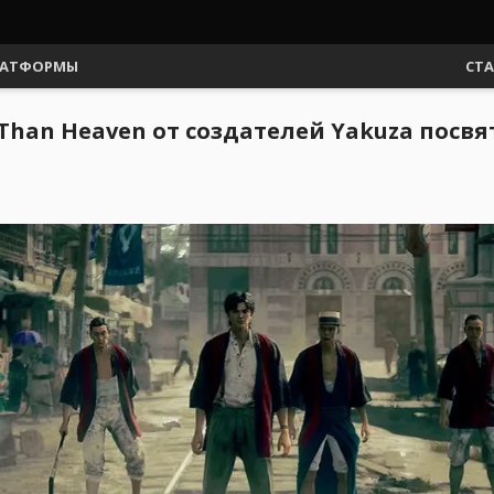
АТФОРМЫ
СТ
Than Heaven от создателей Yakuza посв