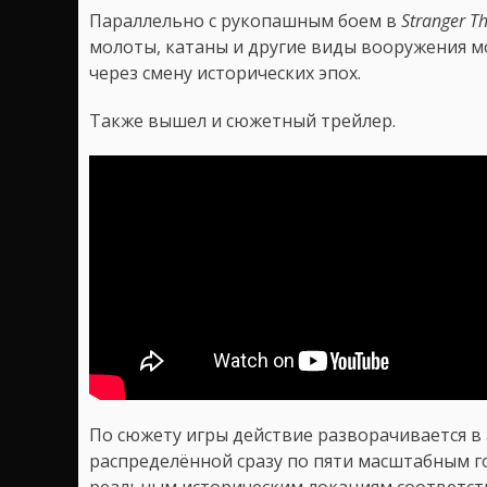
Параллельно с рукопашным боем в
Stranger T
молоты, катаны и другие виды вооружения м
через смену исторических эпох.
Также вышел и сюжетный трейлер.
По сюжету игры действие разворачивается в
распределённой сразу по пяти масштабным г
реальным историческим локациям соответст