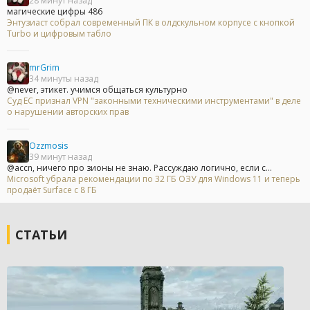
28 минут назад
магические цифры 486
Энтузиаст собрал современный ПК в олдскульном корпусе с кнопкой
Turbo и цифровым табло
mrGrim
34 минуты назад
@never, этикет. учимся общаться культурно
Суд ЕС признал VPN "законными техническими инструментами" в деле
о нарушении авторских прав
Ozzmosis
39 минут назад
@accn, ничего про зионы не знаю. Рассуждаю логично, если с...
Microsoft убрала рекомендации по 32 ГБ ОЗУ для Windows 11 и теперь
продаёт Surface с 8 ГБ
СТАТЬИ