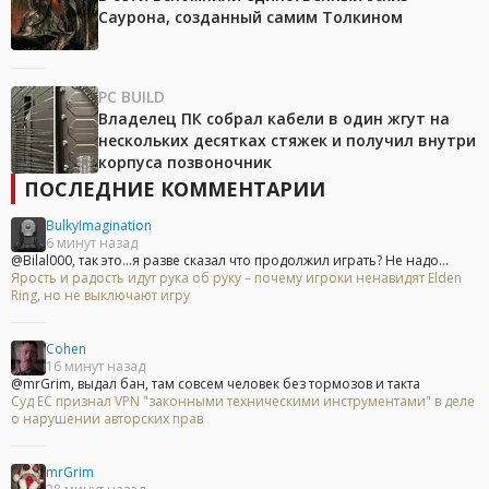
Саурона, созданный самим Толкином
PC BUILD
Владелец ПК собрал кабели в один жгут на
нескольких десятках стяжек и получил внутри
корпуса позвоночник
ПОСЛЕДНИЕ КОММЕНТАРИИ
BulkyImagination
6 минут назад
@Bilal000, так это...я разве сказал что продолжил играть? Не надо...
Ярость и радость идут рука об руку – почему игроки ненавидят Elden
Ring, но не выключают игру
Cohen
16 минут назад
@mrGrim, выдал бан, там совсем человек без тормозов и такта
Суд ЕС признал VPN "законными техническими инструментами" в деле
о нарушении авторских прав
mrGrim