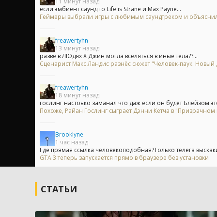
11 минут назад
если эмбиент саунд то Life is Strane и Max Payne...
Геймеры выбрали игры с любимым саундтреком и объяснили
freawertyhn
13 минут назад
разве в ЛЮдях Х Джин могла вселяться в иные тела??...
Сценарист Макс Ландис разнёс сюжет "Человек-паук: Новый 
freawertyhn
18 минут назад
гослинг настоько заманал что даж если он будет Блейзом это
Похоже, Райан Гослинг сыграет Дэнни Кетча в "Призрачном
Brooklyne
1 час назад
Где прямая ссылка человекоподобная?Только телега выскак
GTA 3 теперь запускается прямо в браузере без установки
СТАТЬИ