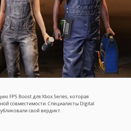
ю FPS Boost для Xbox Series, которая
ной совместимости. Специалисты Digital
убликовали свой вердикт.