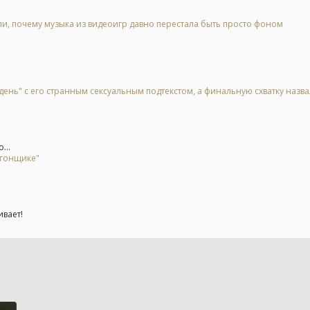
, почему музыка из видеоигр давно перестала быть просто фоном
день" с его странным сексуальным подтекстом, а финальную схватку назв
...
 гонщике"
ивает!