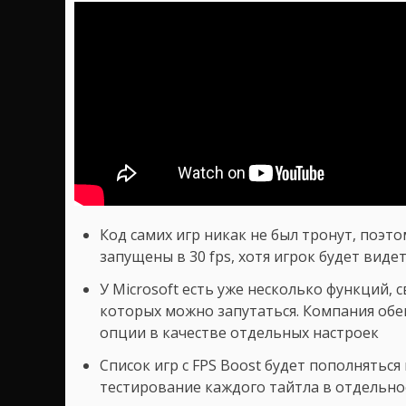
Код самих игр никак не был тронут, поэто
запущены в 30 fps, хотя игрок будет виде
У Microsoft есть уже несколько функций, 
которых можно запутаться. Компания обе
опции в качестве отдельных настроек
Список игр с FPS Boost будет пополняться
тестирование каждого тайтла в отдельно