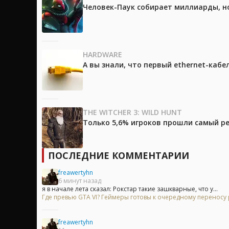
Человек-Паук собирает миллиарды, но
HARDWARE
А вы знали, что первый ethernet-каб
THE WITCHER 3: WILD HUNT
Только 5,6% игроков прошли самый ре
ПОСЛЕДНИЕ КОММЕНТАРИИ
freawertyhn
6 минут назад
я в начале лета сказал: Рокстар такие зашкварные, что у...
Где превью GTA VI? Геймеры готовы к очередному переносу
freawertyhn