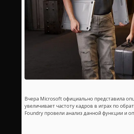
Вчера Microsoft официально представила опци
увеличивает частоту кадров в играх по обрат
Foundry провели анализ данной функции и оп