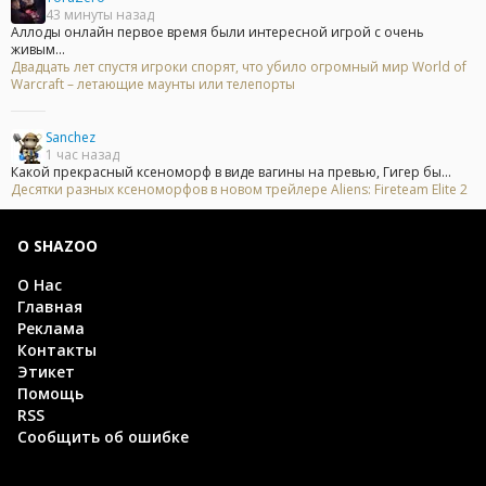
43 минуты назад
Аллоды онлайн первое время были интересной игрой с очень
живым...
Двадцать лет спустя игроки спорят, что убило огромный мир World of
Warcraft – летающие маунты или телепорты
Sanchez
1 час назад
Какой прекрасный ксеноморф в виде вагины на превью, Гигер бы...
Десятки разных ксеноморфов в новом трейлере Aliens: Fireteam Elite 2
О SHAZOO
О Нас
Главная
Реклама
Контакты
Этикет
Помощь
RSS
Сообщить об ошибке