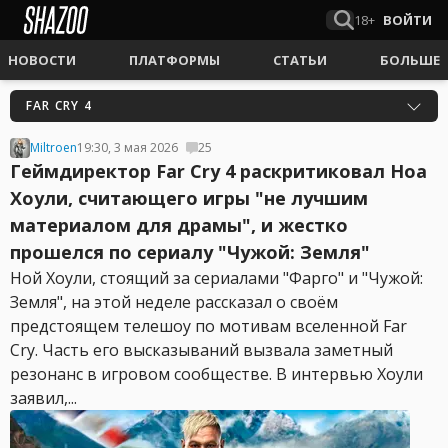
18+
ВОЙТИ
НОВОСТИ
ПЛАТФОРМЫ
СТАТЬИ
БОЛЬШЕ
FAR CRY 4
Miltroen
19:30, 3 мая 2026
25
Геймдиректор Far Cry 4 раскритиковал Ноа
Хоули, считающего игры "не лучшим
материалом для драмы", и жестко
прошелся по сериалу "Чужой: Земля"
Ной Хоули, стоящий за сериалами "Фарго" и "Чужой:
Земля", на этой неделе рассказал о своём
предстоящем телешоу по мотивам вселенной Far
Cry. Часть его высказываний вызвала заметный
резонанс в игровом сообществе. В интервью Хоули
заявил,...