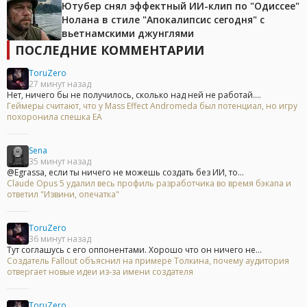
Ютубер снял эффектный ИИ-клип по "Одиссее"
Нолана в стиле "Апокалипсис сегодня" с
вьетнамскими джунглями
ПОСЛЕДНИЕ КОММЕНТАРИИ
ToruZero
27 минут назад
Нет, ничего бы не получилось, сколько над ней не работай....
Геймеры считают, что у Mass Effect Andromeda был потенциал, но игру
похоронила спешка EA
Sena
35 минут назад
@Egrassa, если ты ничего не можешь создать без ИИ, то...
Claude Opus 5 удалил весь профиль разработчика во время бэкапа и
ответил "Извини, опечатка"
ToruZero
36 минут назад
Тут соглашусь с его оппонентами. Хорошо что он ничего не...
Создатель Fallout объяснил на примере Толкина, почему аудитория
отвергает новые идеи из-за имени создателя
ToruZero