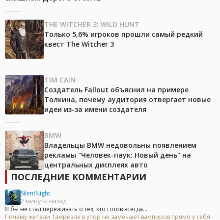
THE WITCHER 3: WILD HUNT
Только 5,6% игроков прошли самый редкий
квест The Witcher 3
TIM CAIN
Создатель Fallout объяснил на примере
Толкина, почему аудитория отвергает новые
идеи из-за имени создателя
BMW
Владельцы BMW недовольны появлением
рекламы "Человек-паук: Новый день" на
центральных дисплеях авто
ПОСЛЕДНИЕ КОММЕНТАРИИ
SilentNight
2 минуты назад
Я бы не стал переживать о тех, кто готов всегда...
Почему жители Тамриэля в упор не замечают вампиров прямо у себя