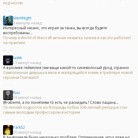
под носом
SilentNight
3 минуты назад
Интересный нюанс, что играя за танка, вы всегда будете
востребованы...
Почему в World of Warcraft вечная нехватка танков и как это работает
на практике
lastik
17 минут назад
А в ролике геймплея там ваще какой-то синеволосый урод, странно
Симпатичная девушка в мехе и матерящийся хомяк в трейлере новой
героини Overwatch
Ruiz
18 минут назад
@rabeme, а по понятиям то есть че раскидать? Слово пацана...
18-летний подросток из Флориды побил 306-летний рекорд и стал
самым молодым профессором в истории
Park52
30 минут назад
В Андромеде было несколько проблем: Оптимизация, игра даже на