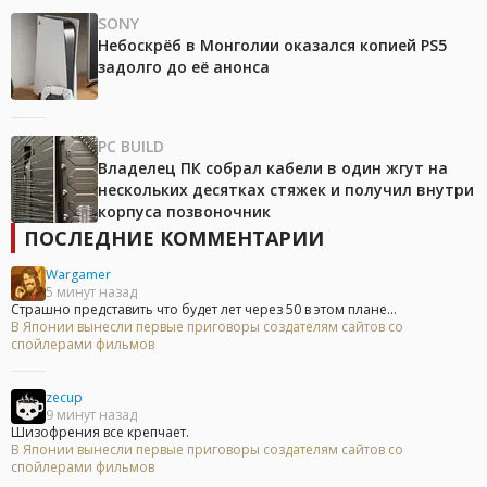
SONY
Небоскрёб в Монголии оказался копией PS5
задолго до её анонса
PC BUILD
Владелец ПК собрал кабели в один жгут на
нескольких десятках стяжек и получил внутри
корпуса позвоночник
ПОСЛЕДНИЕ КОММЕНТАРИИ
Wargamer
5 минут назад
Страшно представить что будет лет через 50 в этом плане...
В Японии вынесли первые приговоры создателям сайтов со
спойлерами фильмов
zecup
9 минут назад
Шизофрения все крепчает.
В Японии вынесли первые приговоры создателям сайтов со
спойлерами фильмов