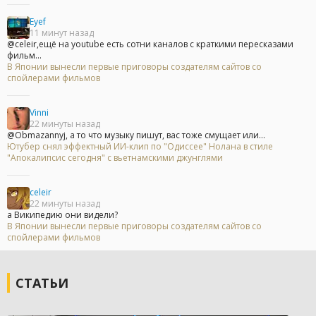
Eyef
11 минут назад
@celeir,ещё на youtube есть сотни каналов с краткими пересказами
фильм...
В Японии вынесли первые приговоры создателям сайтов со
спойлерами фильмов
Vinni
22 минуты назад
@Obmazannyj, а то что музыку пишут, вас тоже смущает или...
Ютубер снял эффектный ИИ-клип по "Одиссее" Нолана в стиле
"Апокалипсис сегодня" с вьетнамскими джунглями
celeir
22 минуты назад
а Википедию они видели?
В Японии вынесли первые приговоры создателям сайтов со
спойлерами фильмов
СТАТЬИ