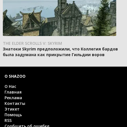
THE ELDER SCROLLS V: SKYRIM
Знатоки Skyrim предположили, что Коллегия бардов
была задумана как прикрытие Гильдии воров
О SHAZOO
О Нас
Главная
Реклама
Контакты
Этикет
Помощь
RSS
Сообщить об ошибке